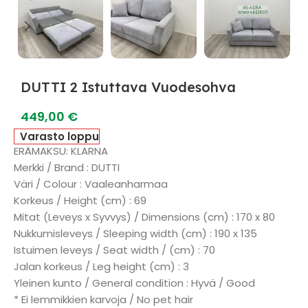
DUTTI 2 Istuttava Vuodesohva
449,00
€
Varasto loppu
ERÄMAKSU: KLARNA
Merkki / Brand : DUTTI
Väri / Colour : Vaaleanharmaa
Korkeus / Height (cm) : 69
Mitat (Leveys x Syvvys) / Dimensions (cm) : 170 x 80
Nukkumisleveys / Sleeping width (cm) : 190 x 135
Istuimen leveys / Seat width / (cm) : 70
Jalan korkeus / Leg height (cm) : 3
Yleinen kunto / General condition : Hyvä / Good
* Ei lemmikkien karvoja / No pet hair