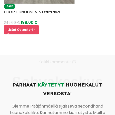
SALE
HJORT KNUDSEN 3 Istuttava
Nahkasohva
199,00
€
249,00
€
Lisää Ostoskoriin
Kaikki kommentit
Sohvakeskus
PARHAAT
KÄYTETYT
HUONEKALUT
VERKOSTA!
Olemme Pitäjänmäellä sijaitseva secondhand
huonekaluliike. Kannatamme kierrätystä. Meiltä