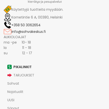
Käytettyjä tuotteita myydään.
Kornetintie 6 A, 00380, Helsinki
+358 50 3062654
info@sohvakeskus.fi
AUKIOLOAJAT
ma -pe 10- 18
la 11 - 18
su 12 - 17
PIKALINKIT
TARJOUKSET
Sohvat
Nojatuolit
UUSI
Sängyt