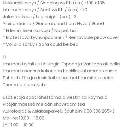
Nukkumisleveys / Sleeping width (cm) : 190 x 135
Istuimen leveys / Seat width / (cm) : 70
Jalan korkeus / Leg height (cm) : 3
Yleinen kunto / General condition : Hyvä / Good
* Ei lemmikkien karvoja / No pet hair
* Irrotettava tyynynpäällinen / Removable pillow cover
* Voi olla sänky / Sofa could be bed
FI
Ilmainen toimitus Helsingin, Espoon ja Vantaan alueella
Ilmainen asennus kokeneen henkilökuntamme kanssa
Puhdistettiin ja desinfioitiin ammattimaisilla koneilla
Tuemme kierrätystä
Lisätietoja saat lähettämällä viestin tai käymällä
Pitäjänmäessä meidän showroomissa
Aukioloajat & Asiakaspalvelu (puhelin: 050 306 2654)
Ma-Pe: 10.00 – 18.00
La: 11.00 – 18.00