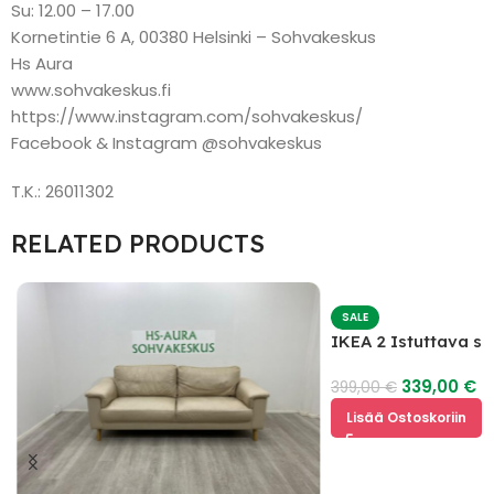
Su: 12.00 – 17.00
Kornetintie 6 A, 00380 Helsinki – Sohvakeskus
Hs Aura
www.sohvakeskus.fi
https://www.instagram.com/sohvakeskus/
Facebook & Instagram @sohvakeskus
T.K.: 26011302
RELATED PRODUCTS
SALE
IKEA 2 Istuttava s
339,00
€
399,00
€
Lisää Ostoskoriin