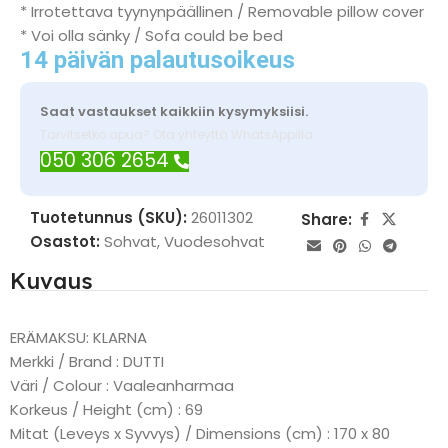
* Irrotettava tyynynpäällinen / Removable pillow cover
* Voi olla sänky / Sofa could be bed
14 päivän palautusoikeus
Saat vastaukset kaikkiin kysymyksiisi.
Tarvitsetko apua? Ota yhteyttä WhatsAppilla
050 306 2654
Tuotetunnus (SKU):
26011302
Share:
Osastot:
Sohvat
,
Vuodesohvat
Kuvaus
ERÄMAKSU: KLARNA
Merkki / Brand : DUTTI
Väri / Colour : Vaaleanharmaa
Korkeus / Height (cm) : 69
Mitat (Leveys x Syvvys) / Dimensions (cm) : 170 x 80