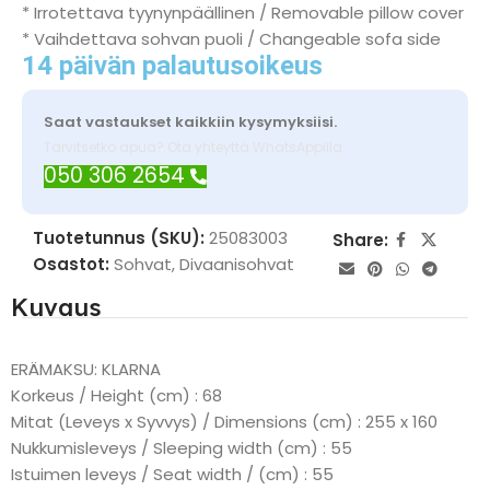
* Irrotettava tyynynpäällinen / Removable pillow cover
* Vaihdettava sohvan puoli / Changeable sofa side
14 päivän palautusoikeus
Saat vastaukset kaikkiin kysymyksiisi.
Tarvitsetko apua? Ota yhteyttä WhatsAppilla
050 306 2654
Tuotetunnus (SKU):
25083003
Share:
Osastot:
Sohvat
,
Divaanisohvat
Kuvaus
ERÄMAKSU: KLARNA
Korkeus / Height (cm) : 68
Mitat (Leveys x Syvvys) / Dimensions (cm) : 255 x 160
Nukkumisleveys / Sleeping width (cm) : 55
Istuimen leveys / Seat width / (cm) : 55