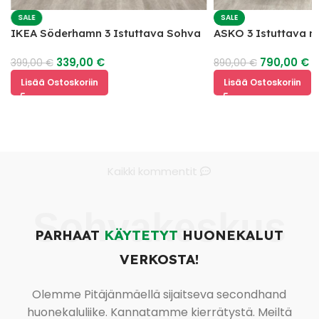
SALE
SALE
IKEA Söderhamn 3 Istuttava Sohva
ASKO 3 Istuttava 
mekanismilla
339,00
€
790,00
€
399,00
€
890,00
€
Lisää Ostoskoriin
Lisää Ostoskoriin
Kaikki kommentit
Sohvakeskus
PARHAAT
KÄYTETYT
HUONEKALUT
VERKOSTA!
Olemme Pitäjänmäellä sijaitseva secondhand
huonekaluliike. Kannatamme kierrätystä. Meiltä