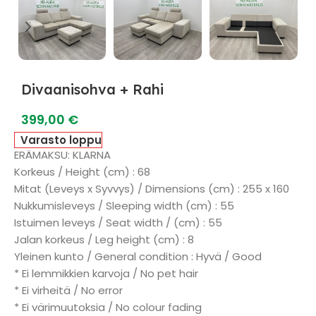
Divaanisohva + Rahi
399,00
€
Varasto loppu
ERÄMAKSU: KLARNA
Korkeus / Height (cm) : 68
Mitat (Leveys x Syvvys) / Dimensions (cm) : 255 x 160
Nukkumisleveys / Sleeping width (cm) : 55
Istuimen leveys / Seat width / (cm) : 55
Jalan korkeus / Leg height (cm) : 8
Yleinen kunto / General condition : Hyvä / Good
* Ei lemmikkien karvoja / No pet hair
* Ei virheitä / No error
* Ei värimuutoksia / No colour fading