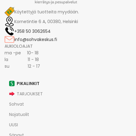
Käytettyjä tuotteita myydään.
Kornetintie 6 A, 00380, Helsinki
+358 50 3062654
info@sohvakeskus.fi
AUKIOLOAJAT
ma -pe 10- 18
la 11 - 18
su 12 - 17
PIKALINKIT
TARJOUKSET
Sohvat
Nojatuolit
UUSI
Sängyt