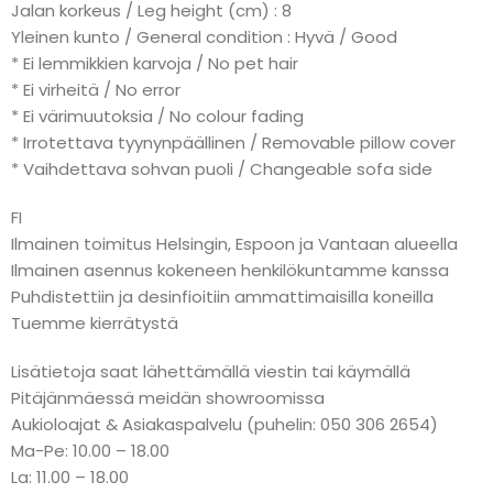
Jalan korkeus / Leg height (cm) : 8
Yleinen kunto / General condition : Hyvä / Good
* Ei lemmikkien karvoja / No pet hair
* Ei virheitä / No error
* Ei värimuutoksia / No colour fading
* Irrotettava tyynynpäällinen / Removable pillow cover
* Vaihdettava sohvan puoli / Changeable sofa side
FI
Ilmainen toimitus Helsingin, Espoon ja Vantaan alueella
Ilmainen asennus kokeneen henkilökuntamme kanssa
Puhdistettiin ja desinfioitiin ammattimaisilla koneilla
Tuemme kierrätystä
Lisätietoja saat lähettämällä viestin tai käymällä
Pitäjänmäessä meidän showroomissa
Aukioloajat & Asiakaspalvelu (puhelin: 050 306 2654)
Ma-Pe: 10.00 – 18.00
La: 11.00 – 18.00