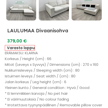
LAULUMAA Divaanisohva
379,00
€
Varasto loppu
ERÄMAKSU: KLARNA
Korkeus / Height (cm) : 66
Mitat (Leveys x Syvvys) / Dimensions (cm) : 270 x 160
Nukkumisleveys / Sleeping width (cm) : 80
Istuimen leveys / Seat width / (cm) : 80
Jalan korkeus / Leg height (cm) : 6
Yleinen kunto / General condition : Hyvä / Good
* Ei lemmikkien karvoja / No pet hair
* Ei värimuutoksia / No colour fading
* Irrotettava tyynynpäällinen / Removable pillow cover