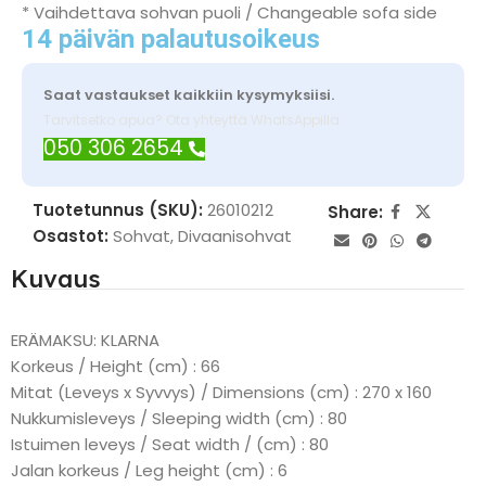
* Vaihdettava sohvan puoli / Changeable sofa side
14 päivän palautusoikeus
Saat vastaukset kaikkiin kysymyksiisi.
Tarvitsetko apua? Ota yhteyttä WhatsAppilla
050 306 2654
Tuotetunnus (SKU):
26010212
Share:
Osastot:
Sohvat
,
Divaanisohvat
Kuvaus
ERÄMAKSU: KLARNA
Korkeus / Height (cm) : 66
Mitat (Leveys x Syvvys) / Dimensions (cm) : 270 x 160
Nukkumisleveys / Sleeping width (cm) : 80
Istuimen leveys / Seat width / (cm) : 80
Jalan korkeus / Leg height (cm) : 6