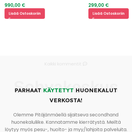
990,00
€
299,00
€
Lisää Ostoskoriin
Lisää Ostoskoriin
Kaikki kommentit
Sohvakeskus
PARHAAT
KÄYTETYT
HUONEKALUT
VERKOSTA!
Olemme Pitäjänmäellä sijaitseva secondhand
huonekaluliike. Kannatamme kierrätystä. Meiltä
löytyy myös pesu-, huolto- ja myy/lahjoita palveluita.