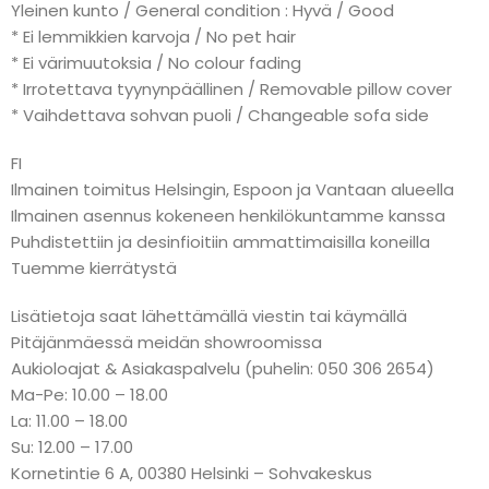
Yleinen kunto / General condition : Hyvä / Good
* Ei lemmikkien karvoja / No pet hair
* Ei värimuutoksia / No colour fading
* Irrotettava tyynynpäällinen / Removable pillow cover
* Vaihdettava sohvan puoli / Changeable sofa side
FI
Ilmainen toimitus Helsingin, Espoon ja Vantaan alueella
Ilmainen asennus kokeneen henkilökuntamme kanssa
Puhdistettiin ja desinfioitiin ammattimaisilla koneilla
Tuemme kierrätystä
Lisätietoja saat lähettämällä viestin tai käymällä
Pitäjänmäessä meidän showroomissa
Aukioloajat & Asiakaspalvelu (puhelin: 050 306 2654)
Ma-Pe: 10.00 – 18.00
La: 11.00 – 18.00
Su: 12.00 – 17.00
Kornetintie 6 A, 00380 Helsinki – Sohvakeskus