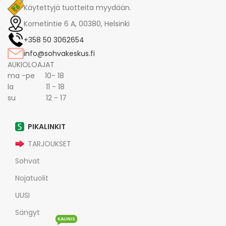
Käytettyjä tuotteita myydään.
Kornetintie 6 A, 00380, Helsinki
+358 50 3062654
info@sohvakeskus.fi
AUKIOLOAJAT
ma -pe 10- 18
la 11 - 18
su 12 - 17
PIKALINKIT
TARJOUKSET
Sohvat
Nojatuolit
UUSI
Sängyt
KAUNIS