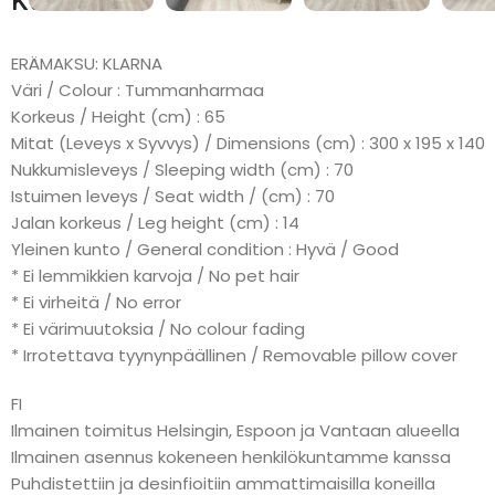
Kuvaus
ERÄMAKSU: KLARNA
Väri / Colour : Tummanharmaa
Korkeus / Height (cm) : 65
Mitat (Leveys x Syvvys) / Dimensions (cm) : 300 x 195 x 140
Nukkumisleveys / Sleeping width (cm) : 70
Istuimen leveys / Seat width / (cm) : 70
Jalan korkeus / Leg height (cm) : 14
Yleinen kunto / General condition : Hyvä / Good
* Ei lemmikkien karvoja / No pet hair
* Ei virheitä / No error
* Ei värimuutoksia / No colour fading
* Irrotettava tyynynpäällinen / Removable pillow cover
FI
Ilmainen toimitus Helsingin, Espoon ja Vantaan alueella
Ilmainen asennus kokeneen henkilökuntamme kanssa
Puhdistettiin ja desinfioitiin ammattimaisilla koneilla