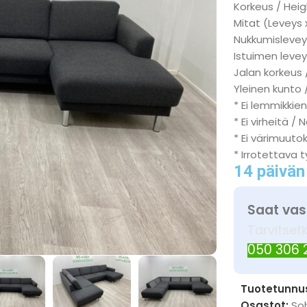
Korkeus / Heig
Mitat (Leveys 
Nukkumisleveys
Istuimen levey
Jalan korkeus 
Yleinen kunto 
* Ei lemmikkien
* Ei virheitä / 
* Ei värimuuto
* Irrotettava 
14 päivän
Saat vas
Tarvitset
050 306
Tuotetunnu
Osastot:
So