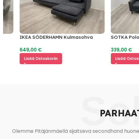
IKEA SÖDERHAMN Kulmasohva
SOTKA Polo Diva
649,00
€
339,00
€
Lisää Ostoskoriin
Lisää Ostoskoriin
So
PARHAA
Olemme Pitäjänmäellä sijaitseva secondhand huonekal