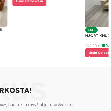
Lisää Ostoskoriin
SALE
HJORT KNUDSEN 3 
Nahkasohva
199,00
€
249,00
€
Lisää Ostoskoriin
kus
RKOSTA!
, huolto- ja myy/lahjoita palveluita.