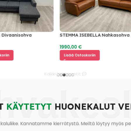
anisohva
STEMMA ISEBELLA Nahkasohva 3 +
2
1990,00
€
Lisää Ostoskoriin
Kaikki kommentit
hvakes
T
KÄYTETYT
HUONEKALUT VE
uliike. Kannatamme kierrätystä. Meiltä löytyy myös pesu-