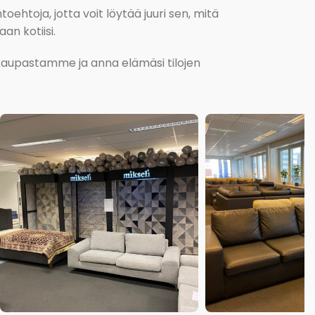
oehtoja, jotta voit löytää juuri sen, mitä
an kotiisi.
kokaupastamme ja anna elämäsi tilojen