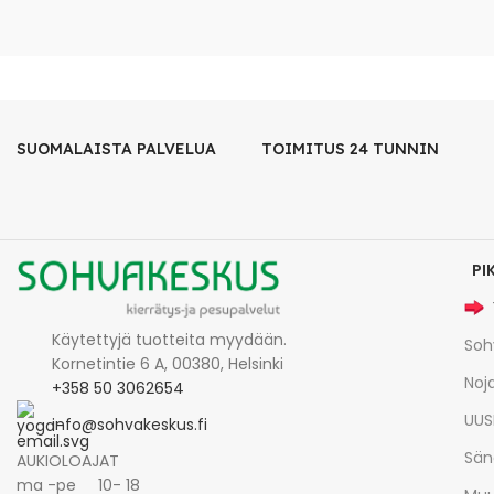
SUOMALAISTA PALVELUA
TOIMITUS 24 TUNNIN
PI
Käytettyjä tuotteita myydään.
Soh
Kornetintie 6 A, 00380, Helsinki
Noja
+358 50 3062654
UUS
info@sohvakeskus.fi
Sän
AUKIOLOAJAT
ma -pe 10- 18