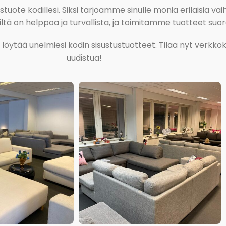
ote kodillesi. Siksi tarjoamme sinulle monia erilaisia vaiht
tä on helppoa ja turvallista, ja toimitamme tuotteet suora
ja löytää unelmiesi kodin sisustustuotteet. Tilaa nyt verk
uudistua!