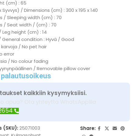
ht (cm) : 65
x Syvvys) / Dimensions (cm) : 300 x 195 x 140
 / Sleeping width (cm) : 70
s / Seat width / (cm) : 70
/ Leg height (cm) : 14
/ General condition : Hyvä / Good
 karvoja / No pet hair
No error
ksia / No colour fading
tyynynpäällinen / Removable pillow cover
 palautusoikeus
taukset kaikkiin kysymyksiisi.
ko apua? Ota yhteyttä WhatsAppilla
 2654
s (SKU):
25071003
Share:
hvat
,
Kulmasohvat