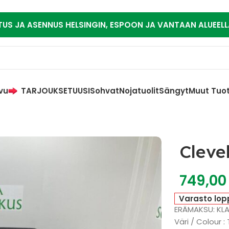
TUS JA ASENNUS HELSINGIN, ESPOON JA VANTAAN ALUEELL
vu
TARJOUKSET
UUSI
Sohvat
Nojatuolit
Sängyt
Muut Tuo
Cleve
749,0
Varasto lop
ERÄMAKSU: KL
Väri / Colour