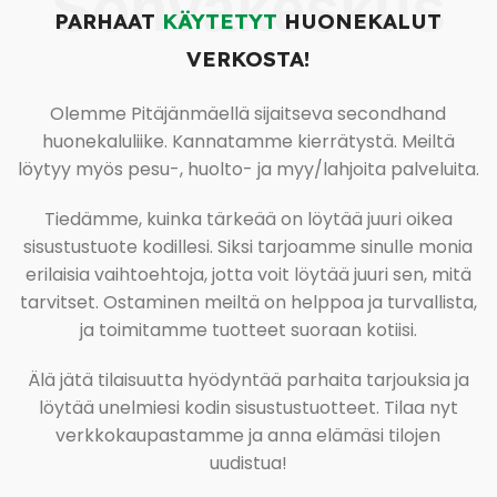
Sohvakeskus
PARHAAT
KÄYTETYT
HUONEKALUT
VERKOSTA!
Olemme Pitäjänmäellä sijaitseva secondhand
huonekaluliike. Kannatamme kierrätystä. Meiltä
löytyy myös pesu-, huolto- ja myy/lahjoita palveluita.
Tiedämme, kuinka tärkeää on löytää juuri oikea
sisustustuote kodillesi. Siksi tarjoamme sinulle monia
erilaisia vaihtoehtoja, jotta voit löytää juuri sen, mitä
tarvitset. Ostaminen meiltä on helppoa ja turvallista,
ja toimitamme tuotteet suoraan kotiisi.
Älä jätä tilaisuutta hyödyntää parhaita tarjouksia ja
löytää unelmiesi kodin sisustustuotteet. Tilaa nyt
verkkokaupastamme ja anna elämäsi tilojen
uudistua!