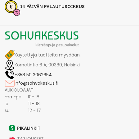
14 PÄIVÄN PALAUTUSOIKEUS
Käytettyjä tuotteita myydään.
Kornetintie 6 A, 00380, Helsinki
+358 50 3062654
info@sohvakeskus.fi
AUKIOLOAJAT
ma -pe 10- 18
la 11 - 18
su 12 - 17
PIKALINKIT
TARJOUKSET