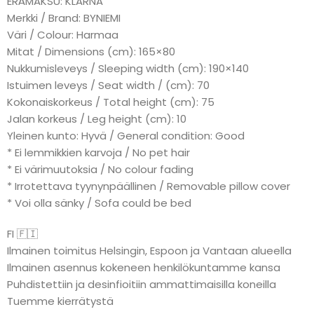
ERÄMAKSU: KLARNA
Merkki / Brand: BYNIEMI
Väri / Colour: Harmaa
Mitat / Dimensions (cm): 165×80
Nukkumisleveys / Sleeping width (cm): 190×140
Istuimen leveys / Seat width / (cm): 70
Kokonaiskorkeus / Total height (cm): 75
Jalan korkeus / Leg height (cm): 10
Yleinen kunto: Hyvä / General condition: Good
* Ei lemmikkien karvoja / No pet hair
* Ei värimuutoksia / No colour fading
* Irrotettava tyynynpäällinen / Removable pillow cover
* Voi olla sänky / Sofa could be bed
FI 🇫🇮
Ilmainen toimitus Helsingin, Espoon ja Vantaan alueella
Ilmainen asennus kokeneen henkilökuntamme kansa
Puhdistettiin ja desinfioitiin ammattimaisilla koneilla
Tuemme kierrätystä