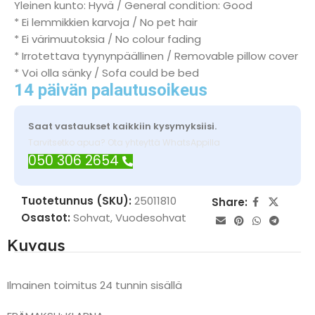
Yleinen kunto: Hyvä / General condition: Good
* Ei lemmikkien karvoja / No pet hair
* Ei värimuutoksia / No colour fading
* Irrotettava tyynynpäällinen / Removable pillow cover
* Voi olla sänky / Sofa could be bed
14 päivän palautusoikeus
Saat vastaukset kaikkiin kysymyksiisi.
Tarvitsetko apua? Ota yhteyttä WhatsAppilla
050 306 2654
Tuotetunnus (SKU):
25011810
Share:
Osastot:
Sohvat
,
Vuodesohvat
Kuvaus
Ilmainen toimitus 24 tunnin sisällä