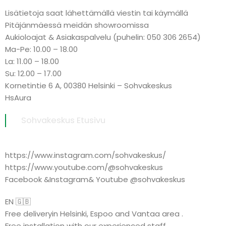
Lisätietoja saat lähettämällä viestin tai käymällä
Pitäjänmäessä meidän showroomissa
Aukioloajat & Asiakaspalvelu (puhelin: 050 306 2654)
Ma-Pe: 10.00 – 18.00
La: 11.00 – 18.00
Su: 12.00 – 17.00
Kornetintie 6 A, 00380 Helsinki – Sohvakeskus
HsAura
Sohvakeskus Etusivu
https://www.instagram.com/sohvakeskus/
https://www.youtube.com/@sohvakeskus
Facebook &Instagram& Youtube @sohvakeskus
EN 🇬🇧
Free deliveryin Helsinki, Espoo and Vantaa area .
Free installation with our experienced staff