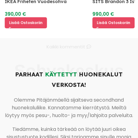
IKEA Friheten Vuodesohva
SITS Brandon 3 Ist
390,00
€
990,00
€
Lisää Ostoskoriin
Lisää Ostoskoriin
Kaikki kommentit
Sohvakeskus
PARHAAT
KÄYTETYT
HUONEKALUT
VERKOSTA!
Olemme Pitäjänmäellä sijaitseva secondhand
huonekaluliike. Kannatamme kierrätystä. Meiltä
löytyy myös pesu-, huolto- ja myy/lahjoita palveluita.
Tiedämme, kuinka tärkeää on löytää juuri oikea
sisustustuote kodillesi. Siksi tarjoamme sinulle monia