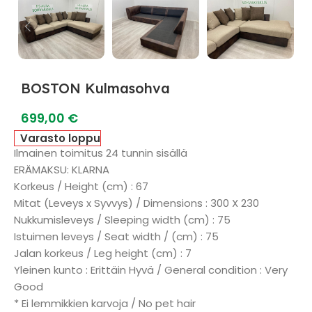
BOSTON Kulmasohva
699,00
€
Varasto loppu
Ilmainen toimitus 24 tunnin sisällä
ERÄMAKSU: KLARNA
Korkeus / Height (cm) : 67
Mitat (Leveys x Syvvys) / Dimensions : 300 X 230
Nukkumisleveys / Sleeping width (cm) : 75
Istuimen leveys / Seat width / (cm) : 75
Jalan korkeus / Leg height (cm) : 7
Yleinen kunto : Erittäin Hyvä / General condition : Very
Good
* Ei lemmikkien karvoja / No pet hair