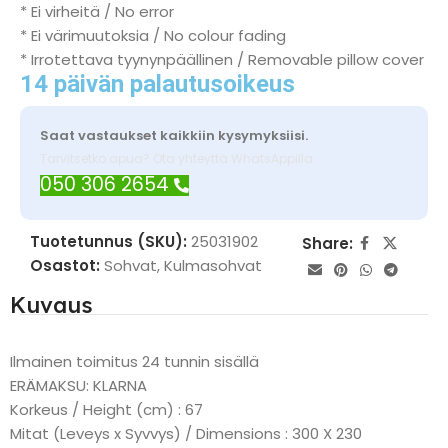
* Ei virheitä / No error
* Ei värimuutoksia / No colour fading
* Irrotettava tyynynpäällinen / Removable pillow cover
14 päivän palautusoikeus
Saat vastaukset kaikkiin kysymyksiisi.
Tarvitsetko apua? Ota yhteyttä WhatsAppilla
050 306 2654
Tuotetunnus (SKU):
25031902
Share:
Osastot:
Sohvat
,
Kulmasohvat
Kuvaus
Ilmainen toimitus 24 tunnin sisällä
ERÄMAKSU: KLARNA
Korkeus / Height (cm) : 67
Mitat (Leveys x Syvvys) / Dimensions : 300 X 230