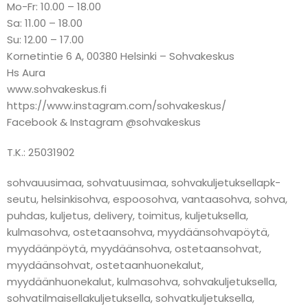
Mo-Fr: 10.00 – 18.00
Sa: 11.00 – 18.00
Su: 12.00 – 17.00
Kornetintie 6 A, 00380 Helsinki – Sohvakeskus
Hs Aura
www.sohvakeskus.fi
https://www.instagram.com/sohvakeskus/
Facebook & Instagram @sohvakeskus
T.K.: 25031902
sohvauusimaa, sohvatuusimaa, sohvakuljetuksellapk-
seutu, helsinkisohva, espoosohva, vantaasohva, sohva,
puhdas, kuljetus, delivery, toimitus, kuljetuksella,
kulmasohva, ostetaansohva, myydäänsohvapöytä,
myydäänpöytä, myydäänsohva, ostetaansohvat,
myydäänsohvat, ostetaanhuonekalut,
myydäänhuonekalut, kulmasohva, sohvakuljetuksella,
sohvatilmaisellakuljetuksella, sohvatkuljetuksella,