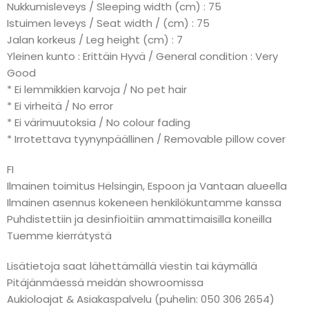
Nukkumisleveys / Sleeping width (cm) : 75
Istuimen leveys / Seat width / (cm) : 75
Jalan korkeus / Leg height (cm) : 7
Yleinen kunto : Erittäin Hyvä / General condition : Very
Good
* Ei lemmikkien karvoja / No pet hair
* Ei virheitä / No error
* Ei värimuutoksia / No colour fading
* Irrotettava tyynynpäällinen / Removable pillow cover
FI
Ilmainen toimitus Helsingin, Espoon ja Vantaan alueella
Ilmainen asennus kokeneen henkilökuntamme kanssa
Puhdistettiin ja desinfioitiin ammattimaisilla koneilla
Tuemme kierrätystä
Lisätietoja saat lähettämällä viestin tai käymällä
Pitäjänmäessä meidän showroomissa
Aukioloajat & Asiakaspalvelu (puhelin: 050 306 2654)