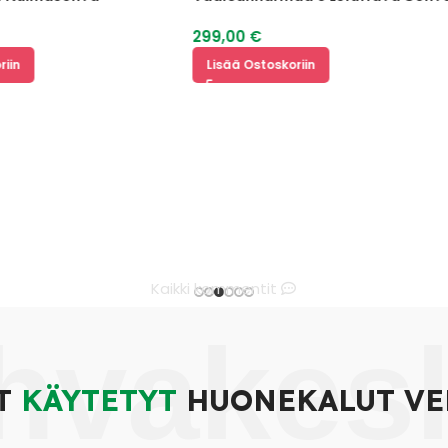
299,00
€
Lisää Ostoskoriin
Kaikki kommentit
hvakes
T
KÄYTETYT
HUONEKALUT VE