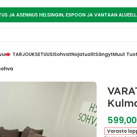
TUS JA ASENNUS HELSINGIN, ESPOON JA VANTAAN ALUEELL
vu
TARJOUKSET
UUSI
Sohvat
Nojatuolit
Sängyt
Muut Tuo
sohva
VARA
Kulm
599,0
Varasto lop