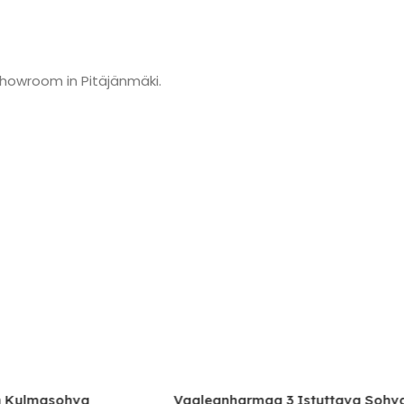
showroom in Pitäjänmäki.
lmasohva
Vaaleanharmaa 3 Istuttava Sohva