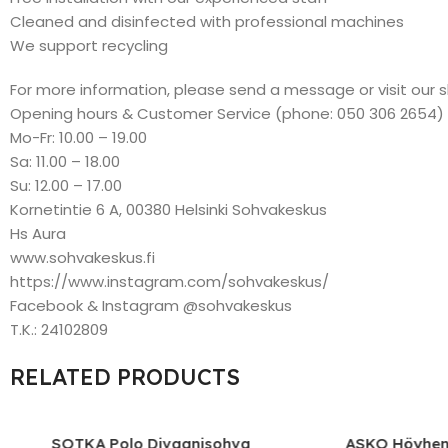
Cleaned and disinfected with professional machines
We support recycling
For more information, please send a message or visit our 
Opening hours & Customer Service (phone: 050 306 2654)
Mo-Fr: 10.00 – 19.00
Sa: 11.00 – 18.00
Su: 12.00 – 17.00
Kornetintie 6 A, 00380 Helsinki Sohvakeskus
Hs Aura
www.sohvakeskus.fi
https://www.instagram.com/sohvakeskus/
Facebook & Instagram @sohvakeskus
T.K.: 24102809
RELATED PRODUCTS
SOTKA Polo Divaanisohva
ASKO Höyhen Ku