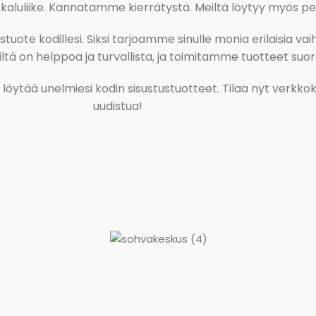
uliike. Kannatamme kierrätystä. Meiltä löytyy myös pesu-
ote kodillesi. Siksi tarjoamme sinulle monia erilaisia vaiht
tä on helppoa ja turvallista, ja toimitamme tuotteet suora
ja löytää unelmiesi kodin sisustustuotteet. Tilaa nyt verk
uudistua!