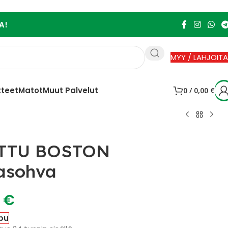
A!
MYY / LAHJOITA
tteet
Matot
Muut Palvelut
0
/
0,00
€
TTU BOSTON
asohva
0
€
pu