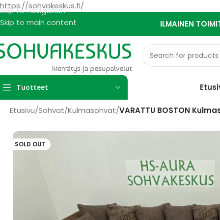
https://sohvakeskus.fi/
Skip to navigation
Skip to main content
ILMAINEN TOIMI
Etusi
Tuotteet
Etusivu
/
Sohvat
/
Kulmasohvat
/
VARATTU BOSTON Kulma
SOLD OUT