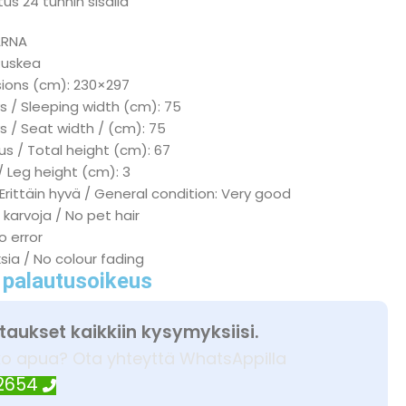
us 24 tunnin sisällä
ARNA
 Ruskea
sions (cm): 230×297
s / Sleeping width (cm): 75
s / Seat width / (cm): 75
s / Total height (cm): 67
/ Leg height (cm): 3
 Erittäin hyvä / General condition: Very good
 karvoja / No pet hair
No error
ksia / No colour fading
 palautusoikeus
taukset kaikkiin kysymyksiisi.
ko apua? Ota yhteyttä WhatsAppilla
 2654