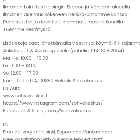
Ilmainen toimitus Helsingin, Espoon ja Vantaan alueella
Ilmainen asennus kokeneen henkilökuntamme kanssa
Puhdistettiin ja desinfioitiin ammattimaisilla koneilla
Tuemme kierrätystä
Lisätietoja saat lähettämällä viestin tai käymällä Pitäj
Aukioloajat & Asiakaspalvelu (puhelin: 050 306 2654)
Ma-Pe: 10.00 – 19.00
La: 11.00 – 18.00
Su: 12.00 – 17.00
Kornetintie 6 A, 00380 Helsinki Sohvakeskus
Hs Aura
www.sohvakeskus.fi
https://www.instagram.com/sohvakeskus/
Facebook & Instagram @sohvakeskus
EN
Free delivery in Helsinki, Espoo and Vantaa area.
Free installation with our experienced staff