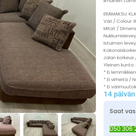
Ilmainen toimit
ERÄMAKSU: KL
Väri / Colour:
Mitat / Dimen
Nukkumislevey
Istuimen levey
Kokonaiskorkeu
Jalan korkeus 
Yleinen kunto:
* Ei lemmikkien
* Ei virheitä / 
* Ei värimuuto
14 päivän
Saat vas
Tarvitset
050 306