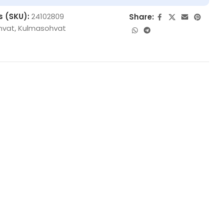
s (SKU):
24102809
Share:
hvat
,
Kulmasohvat