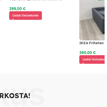
399,00
€
Lisää Ostoskoriin
IKEA Friheten Vuo
390,00
€
Lisää Ostoskoriin
kus
RKOSTA!