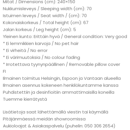
Mitat / Dimensions (cm): 240×150
Nukkumisleveys / Sleeping width (cm): 70
Istuimen leveys / Seat width / (cm): 70
Kokonaiskorkeus / Total height (cm): 67
Jalan korkeus / Leg height (cm): 5
Yleinen kunto: Erittäin hyvä / General condition: Very good
* Ei lemmikkien karvoja / No pet hair
* Ei virheitä / No error
* Ei värimuutoksia / No colour fading
* Irrotettava tyynynpäällinen / Removable pillow cover
FI
Ilmainen toimitus Helsingin, Espoon ja Vantaan alueella
Ilmainen asennus kokeneen henkilökuntamme kanssa
Puhdistettiin ja desinfioitiin ammattimaisilla koneilla
Tuemme kierrätystä
Lisätietoja saat lähettämällä viestin tai käymällä
Pitäjänmäessä meidän showroomissa
Aukioloajat & Asiakaspalvelu (puhelin: 050 306 2654)