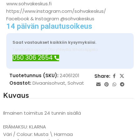
www.sohvakeskus.fi
https://www.instagram.com/sohvakeskus/
Facebook & Instagram @sohvakeskus
14 päivän palautusoikeus
Saat vastaukset kaikkiin kysymyksiisi.
Tarvitsetko apua? Ota yhteyttä WhatsAppilla
050 306 2654
Tuotetunnus (SKU):
24061201
Share:
Osastot:
Divaanisohvat
,
Sohvat
Kuvaus
Ilmainen toimitus 24 tunnin sisällä
ERÄMAKSU: KLARNA
Väri / Colour: Musta \ Harmaa