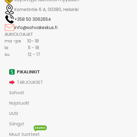
Kornetintie 6 A, 00380, Helsinki
+358 50 3062654
info@sohvakeskus.fi
AUKIOLOAJAT
ma -pe 10- 18
la 11 - 18
su 12 - 17
PIKALINKIT
TARJOUKSET
Sohvat
Nojatuolit
UUSI
Sängyt
KAUNIS
Muut tuotteet