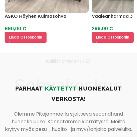
ASKO Höyhen Kulmasohva
Vaaleanharmaa 3 I
990,00
€
299,00
€
Lisää Ostoskoriin
Lisää Ostoskoriin
Kaikki kommentit
Sohvakeskus
PARHAAT
KÄYTETYT
HUONEKALUT
VERKOSTA!
Olemme Pitäjänmäellä sijaitseva secondhand
huonekaluliike. Kannatamme kierrätystä. Meiltä
löytyy myös pesu-, huolto- ja myy/lahjoita palveluita.