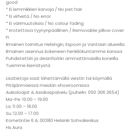
good
* Ei lemmikkien karvoja / No pet hair
* Ei virheitä / No error
* Ei värimuutoksia / No colour fading
* Irrotettava tyynynpäällinen / Removable pillow cover
FI
Ilmainen toimitus Helsingin, Espoon ja Vantaan alueella
Ilmainen asennus kokeneen henkilökuntamme kanssa
Puhdistettiin ja desinfioitiin ammattimaisilla koneilla
Tuemme kierrätystä
Lisätietoja saat lähettämällä viestin tai käymällä
Pitäjänmäessä meidän showroomissa
Aukioloajat & Asiakaspalvelu (puhelin: 050 306 2654)
Ma-Pe: 10.00 – 19.00
La: 11.00 – 18.00
Su: 12.00 – 17.00
Kornetintie 6 A, 00380 Helsinki Sohvakeskus
Hs Aura