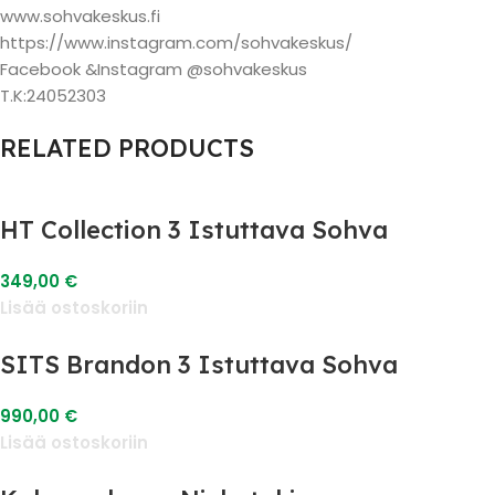
www.sohvakeskus.fi
https://www.instagram.com/sohvakeskus/
Facebook &Instagram @sohvakeskus
T.K:24052303
RELATED PRODUCTS
HT Collection 3 Istuttava Sohva
349,00
€
Lisää ostoskoriin
SITS Brandon 3 Istuttava Sohva
990,00
€
Lisää ostoskoriin