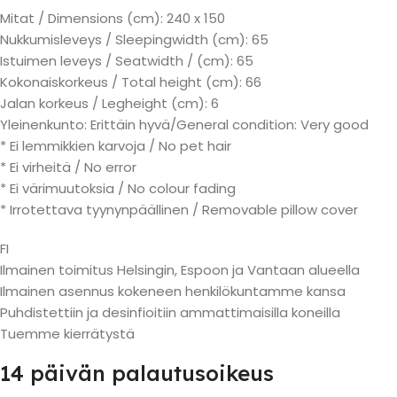
Mitat / Dimensions (cm): 240 x 150
Nukkumisleveys / Sleepingwidth (cm): 65
Istuimen leveys / Seatwidth / (cm): 65
Kokonaiskorkeus / Total height (cm): 66
Jalan korkeus / Legheight (cm): 6
Yleinenkunto: Erittäin hyvä/General condition: Very good
* Ei lemmikkien karvoja / No pet hair
* Ei virheitä / No error
* Ei värimuutoksia / No colour fading
* Irrotettava tyynynpäällinen / Removable pillow cover
FI
Ilmainen toimitus Helsingin, Espoon ja Vantaan alueella
Ilmainen asennus kokeneen henkilökuntamme kansa
Puhdistettiin ja desinfioitiin ammattimaisilla koneilla
Tuemme kierrätystä
14 päivän palautusoikeus