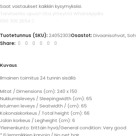
Saat vastaukset kaikkiin kysymyksiisi.
Tarvitsetko apua? Ota yhteyttä WhatsAppilla
050 306 2654
Tuotetunnus (SKU):
24052303
Osastot:
Divaanisohvat
,
Soh
Share:
Kuvaus
Ilmainen toimitus 24 tunnin sisällä
Mitat / Dimensions (cm): 240 x 150
Nukkumisleveys / Sleepingwidth (cm): 65
Istuimen leveys / Seatwidth / (cm): 65
Kokonaiskorkeus / Total height (cm): 66
Jalan korkeus / Legheight (cm): 6
Yleinenkunto: Erittäin hyvä/General condition: Very good
* Ei lemmikkien karvoja / No pet hair