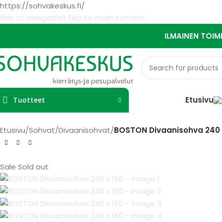
https://sohvakeskus.fi/
Skip to navigation
Skip to main content
ILMAINEN TOIM
Etusivu
Tuotteet
Etusivu
/
Sohvat
/
Divaanisohvat
/
BOSTON Divaanisohva 240 
Sale
Sold out