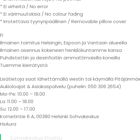
* Ei virheitä / No error
* Ei värimuutoksia / No colour fading
* Irrotettava tyynynpäällinen / Removable pillow cover
FI
Ilmainen toimitus Helsingin, Espoon ja Vantaan alueella
Ilmainen asennus kokeneen henkilökuntamme kansa
Puhdistettiin ja desinfioitiin ammattimaisilla koneilla
Tuemme kierrätystä
Lisätietoja saat lähettämällä viestin tai käymällä Pitäjä
Aukioloajat & Asiakaspalvelu (puhelin: 050 306 2654)
Ma-Pe: 10.00 – 18.00
La: 11.00 – 18.00
Su: 12.00 – 17.00
Kornetintie 6 A, 00380 Helsinki Sohvakeskus
HsAura
Sohvakeskus Etusivu