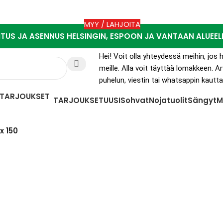
MYY / LAHJOITA
ITUS JA ASENNUS HELSINGIN, ESPOON JA VANTAAN ALUEEL
Hei! Voit olla yhteydessä meihin, jo
meille. Alla voit täyttää lomakkeen.
puhelun, viestin tai whatsappin kautta
TARJOUKSET
UUSI
Sohvat
Nojatuolit
Sängyt
M
x 150