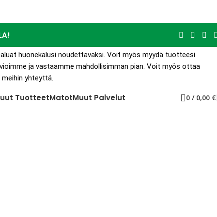
LA!
s haluat huonekalusi noudettavaksi. Voit myös myydä tuotteesi
 Arvioimme ja vastaamme mahdollisimman pian. Voit myös ottaa
 meihin yhteyttä.
uut Tuotteet
Matot
Muut Palvelut
0
/
0,00
€