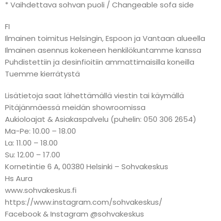
* Vaihdettava sohvan puoli / Changeable sofa side
FI
Ilmainen toimitus Helsingin, Espoon ja Vantaan alueella
Ilmainen asennus kokeneen henkilökuntamme kanssa
Puhdistettiin ja desinfioitiin ammattimaisilla koneilla
Tuemme kierrätystä
Lisätietoja saat lähettämällä viestin tai käymällä
Pitäjänmäessä meidän showroomissa
Aukioloajat & Asiakaspalvelu (puhelin: 050 306 2654)
Ma-Pe: 10.00 – 18.00
La: 11.00 – 18.00
Su: 12.00 – 17.00
Kornetintie 6 A, 00380 Helsinki – Sohvakeskus
Hs Aura
www.sohvakeskus.fi
https://www.instagram.com/sohvakeskus/
Facebook & Instagram @sohvakeskus