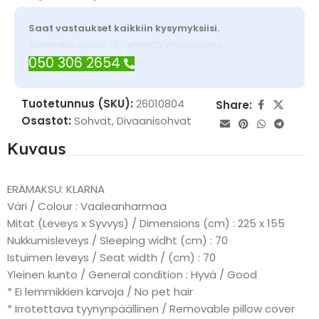
Saat vastaukset kaikkiin kysymyksiisi.
Tarvitsetko apua? Ota yhteyttä WhatsAppilla
050 306 2654
Tuotetunnus (SKU):
26010804
Share:
Osastot:
Sohvat
,
Divaanisohvat
Kuvaus
ERÄMAKSU: KLARNA
Väri / Colour : Vaaleanharmaa
Mitat (Leveys x Syvvys) / Dimensions (cm) : 225 x 155
Nukkumisleveys / Sleeping widht (cm) : 70
Istuimen leveys / Seat width / (cm) : 70
Yleinen kunto / General condition : Hyvä / Good
* Ei lemmikkien karvoja / No pet hair
* Irrotettava tyynynpäällinen / Removable pillow cover