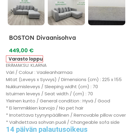
BOSTON Divaanisohva
449,00
€
Varasto loppu
ERÄMAKSU: KLARNA
Väri / Colour : Vaaleanharmaa
Mitat (Leveys x Syvvys) / Dimensions (cm) : 225 x 155
Nukkumisleveys / Sleeping widht (cm) : 70
Istuimen leveys / Seat width / (cm) : 70
Yleinen kunto / General condition : Hyvä / Good
* Ei lemmikkien karvoja / No pet hair
* Irrotettava tyynynpäällinen / Removable pillow cover
* Vaihdettava sohvan puoli / Changeable sofa side
14 päivän palautusoikeus