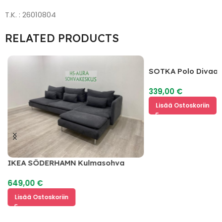
T.K. : 26010804
RELATED PRODUCTS
SOTKA Polo Divaan
339,00
€
Lisää Ostoskoriin
IKEA SÖDERHAMN Kulmasohva
649,00
€
Lisää Ostoskoriin