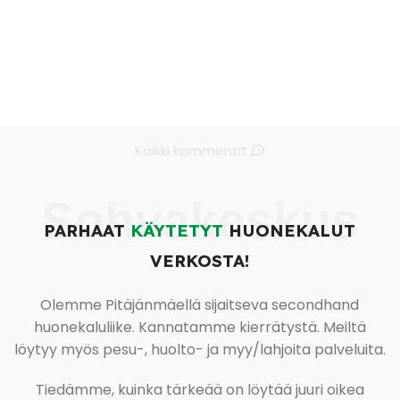
Kaikki kommentit
Sohvakeskus
PARHAAT
KÄYTETYT
HUONEKALUT
VERKOSTA!
Olemme Pitäjänmäellä sijaitseva secondhand
huonekaluliike. Kannatamme kierrätystä. Meiltä
löytyy myös pesu-, huolto- ja myy/lahjoita palveluita.
Tiedämme, kuinka tärkeää on löytää juuri oikea