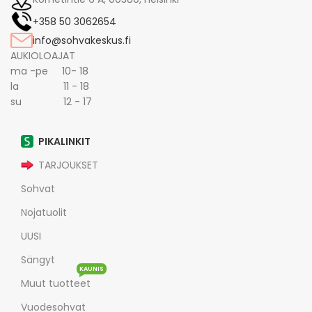
+358 50 3062654
info@sohvakeskus.fi
AUKIOLOAJAT
ma -pe 10- 18
la 11 - 18
su 12 - 17
PIKALINKIT
TARJOUKSET
Sohvat
Nojatuolit
UUSI
Sängyt
KAUNIS
Muut tuotteet
Vuodesohvat