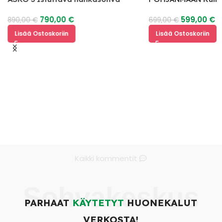
mekanismilla
790,00
€
599,00
€
890,00
€
699,00
€
Lisää Ostoskoriin
Lisää Ostoskoriin
Kaikki kommentit
Sohvakeskus
PARHAAT
KÄYTETYT
HUONEKALUT
VERKOSTA!