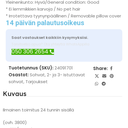
Yleinenkunto: Hyvä/General condition: Good
* Ei lemmikkien karvoja / No pet hair
* Irrotettava tyynynpäällinen / Removable pillow cover
14 päivän palautusoikeus
Saat vastaukset kaikkiin kysymyksiisi.
Tarvitsetko apua? Ota yhteyttä WhatsAppilla
050 306 2654
Tuotetunnus (SKU):
24091701
Share:
Osastot:
Sohvat
,
2- ja 3- Istuttavat
sohvat
,
Tarjoukset
Kuvaus
Ilmainen toimitus 24 tunnin sisällä
(ovh. 3800)