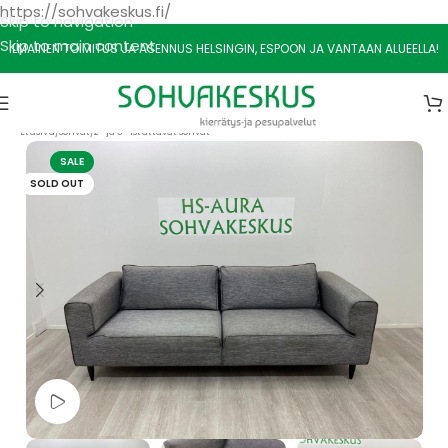
https://sohvakeskus.fi/
Skip to navigation
Skip to main content
ILMAINEN TOIMITUS JA ASENNUS HELSINGIN, ESPOON JA VANTAAN ALUEELLA!
Etusivu
/
Sohvat
/
2- ja 3- Istuttavat sohvat
SALE
SOLD OUT
Watch video