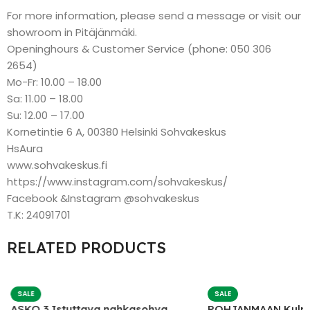
For more information, please send a message or visit our
showroom in Pitäjänmäki.
Openinghours & Customer Service (phone: 050 306
2654)
Mo-Fr: 10.00 – 18.00
Sa: 11.00 – 18.00
Su: 12.00 – 17.00
Kornetintie 6 A, 00380 Helsinki Sohvakeskus
HsAura
www.sohvakeskus.fi
https://www.instagram.com/sohvakeskus/
Facebook &Instagram @sohvakeskus
T.K: 24091701
RELATED PRODUCTS
SALE
SALE
ASKO 3 Istuttava nahkasohva
POHJANMAAN Kulm