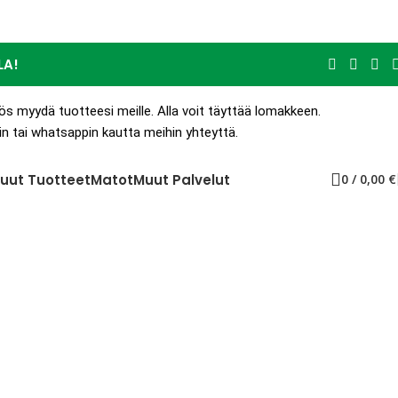
LA!
ös myydä tuotteesi meille. Alla voit täyttää lomakkeen.
 tai whatsappin kautta meihin yhteyttä.
uut Tuotteet
Matot
Muut Palvelut
0
/
0,00
€