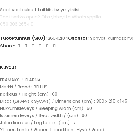
Saat vastaukset kaikkiin kysymyksiisi.
Tarvitsetko apua? Ota yhteyttä WhatsAppilla
050 306 2654
Tuotetunnus (SKU):
26042104
Osastot:
Sohvat
,
Kulmasohv
Share:
Kuvaus
ERÄMAKSU: KLARNA
Merkki / Brand : BELLUS
Korkeus / Height (cm) : 68
Mitat (Leveys x Syvvys) / Dimensions (cm) : 360 x 215 x 145
Nukkumisleveys / Sleeping width (cm) : 60
Istuimen leveys / Seat width / (cm) : 60
Jalan korkeus / Leg height (cm) : 7
Yleinen kunto / General condition : Hyvä / Good