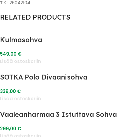
T.K.: 26042104
RELATED PRODUCTS
Kulmasohva
549,00
€
Lisää ostoskoriin
SOTKA Polo Divaanisohva
339,00
€
Lisää ostoskoriin
Vaaleanharmaa 3 Istuttava Sohva
299,00
€
Lisää ostoskoriin