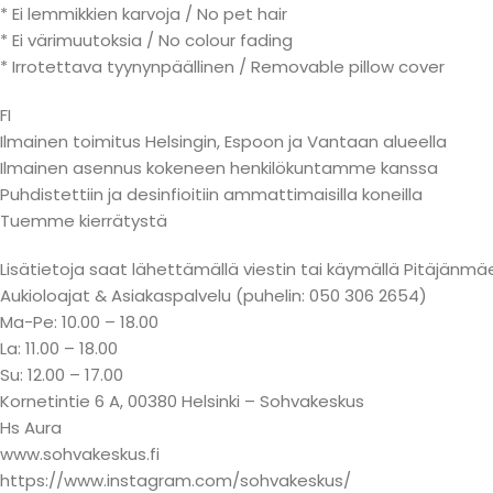
* Ei lemmikkien karvoja / No pet hair
* Ei värimuutoksia / No colour fading
* Irrotettava tyynynpäällinen / Removable pillow cover
FI
Ilmainen toimitus Helsingin, Espoon ja Vantaan alueella
Ilmainen asennus kokeneen henkilökuntamme kanssa
Puhdistettiin ja desinfioitiin ammattimaisilla koneilla
Tuemme kierrätystä
Lisätietoja saat lähettämällä viestin tai käymällä Pitäjä
Aukioloajat & Asiakaspalvelu (puhelin: 050 306 2654)
Ma-Pe: 10.00 – 18.00
La: 11.00 – 18.00
Su: 12.00 – 17.00
Kornetintie 6 A, 00380 Helsinki – Sohvakeskus
Hs Aura
www.sohvakeskus.fi
https://www.instagram.com/sohvakeskus/