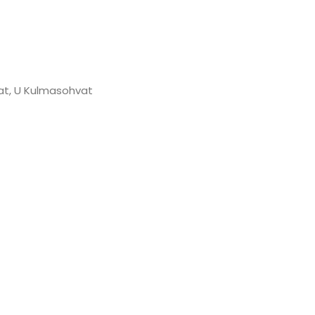
at
,
U Kulmasohvat