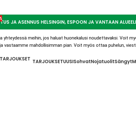
A
ITUS JA ASENNUS HELSINGIN, ESPOON JA VANTAAN ALUEEL
lla yhteydessä meihin, jos haluat huonekalusi noudettavaksi. Voit my
a vastaamme mahdollisimman pian. Voit myös ottaa puhelun, viestin
TARJOUKSET
UUSI
Sohvat
Nojatuolit
Sängyt
M