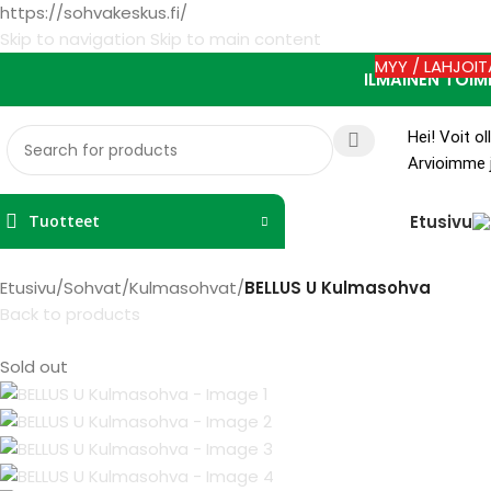
https://sohvakeskus.fi/
Skip to navigation
Skip to main content
MYY / LAHJOIT
ILMAINEN TOIM
Hei! Voit o
Arvioimme j
Etusivu
Tuotteet
Etusivu
/
Sohvat
/
Kulmasohvat
/
BELLUS U Kulmasohva
Back to products
Sold out