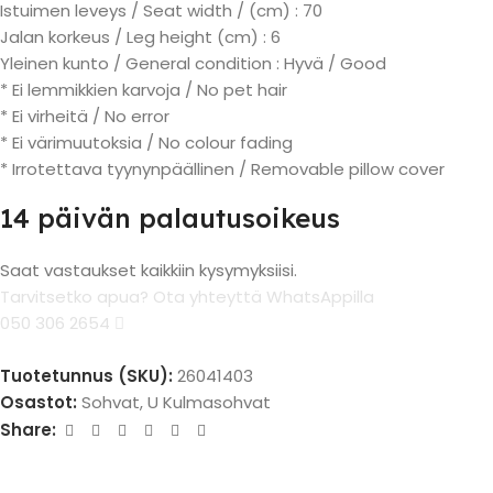
Istuimen leveys / Seat width / (cm) : 70
Jalan korkeus / Leg height (cm) : 6
Yleinen kunto / General condition : Hyvä / Good
* Ei lemmikkien karvoja / No pet hair
* Ei virheitä / No error
* Ei värimuutoksia / No colour fading
* Irrotettava tyynynpäällinen / Removable pillow cover
14 päivän palautusoikeus
Saat vastaukset kaikkiin kysymyksiisi.
Tarvitsetko apua? Ota yhteyttä WhatsAppilla
050 306 2654
Tuotetunnus (SKU):
26041403
Osastot:
Sohvat
,
U Kulmasohvat
Share: