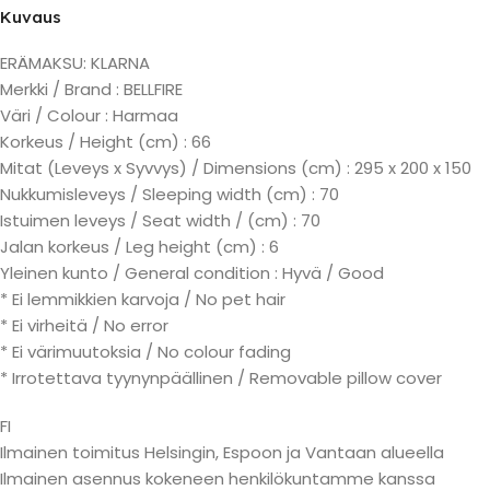
Kuvaus
ERÄMAKSU: KLARNA
Merkki / Brand : BELLFIRE
Väri / Colour : Harmaa
Korkeus / Height (cm) : 66
Mitat (Leveys x Syvvys) / Dimensions (cm) : 295 x 200 x 150
Nukkumisleveys / Sleeping width (cm) : 70
Istuimen leveys / Seat width / (cm) : 70
Jalan korkeus / Leg height (cm) : 6
Yleinen kunto / General condition : Hyvä / Good
* Ei lemmikkien karvoja / No pet hair
* Ei virheitä / No error
* Ei värimuutoksia / No colour fading
* Irrotettava tyynynpäällinen / Removable pillow cover
FI
Ilmainen toimitus Helsingin, Espoon ja Vantaan alueella
Ilmainen asennus kokeneen henkilökuntamme kanssa