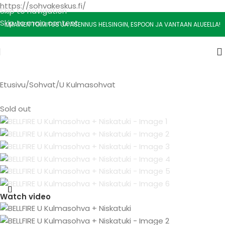
https://sohvakeskus.fi/
Skip to navigation
Skip to main content
ILMAINEN TOIMITUS JA ASENNUS HELSINGIN, ESPOON JA VANTAAN ALUEELLA!
Etusivu
/
Sohvat
/
U Kulmasohvat
Sold out
Watch video