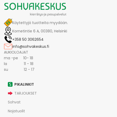
Käytettyjä tuotteita myydään.
Kornetintie 6 A, 00380, Helsinki
+358 50 3062654
info@sohvakeskus.fi
AUKIOLOAJAT
ma -pe 10- 18
la 11 - 18
su 12 - 17
PIKALINKIT
TARJOUKSET
Sohvat
Nojatuolit