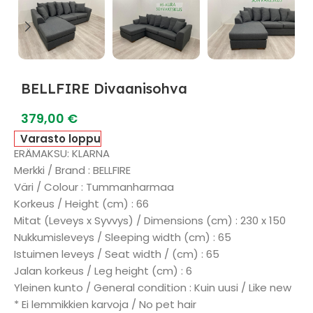
BELLFIRE Divaanisohva
379,00
€
Varasto loppu
ERÄMAKSU: KLARNA
Merkki / Brand : BELLFIRE
Väri / Colour : Tummanharmaa
Korkeus / Height (cm) : 66
Mitat (Leveys x Syvvys) / Dimensions (cm) : 230 x 150
Nukkumisleveys / Sleeping width (cm) : 65
Istuimen leveys / Seat width / (cm) : 65
Jalan korkeus / Leg height (cm) : 6
Yleinen kunto / General condition : Kuin uusi / Like new
* Ei lemmikkien karvoja / No pet hair