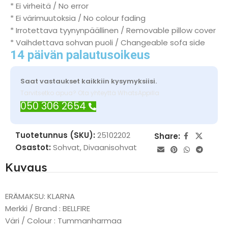
* Ei virheitä / No error
* Ei värimuutoksia / No colour fading
* Irrotettava tyynynpäällinen / Removable pillow cover
* Vaihdettava sohvan puoli / Changeable sofa side
14 päivän palautusoikeus
Saat vastaukset kaikkiin kysymyksiisi.
Tarvitsetko apua? Ota yhteyttä WhatsAppilla
050 306 2654
Tuotetunnus (SKU):
25102202
Share:
Osastot:
Sohvat
,
Divaanisohvat
Kuvaus
ERÄMAKSU: KLARNA
Merkki / Brand : BELLFIRE
Väri / Colour : Tummanharmaa