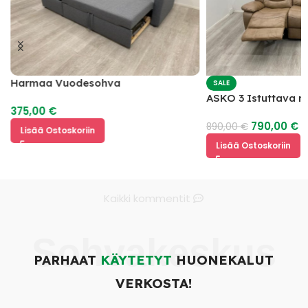
Harmaa Vuodesohva
SALE
ASKO 3 Istuttava 
375,00
€
mekanismilla
790,00
€
890,00
€
Lisää Ostoskoriin
Lisää Ostoskoriin
Kaikki kommentit
Sohvakeskus
PARHAAT
KÄYTETYT
HUONEKALUT
VERKOSTA!