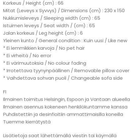
Korkeus / Height (cm) : 66
Mitat (Leveys x Syvvys) / Dimensions (cm) : 230 x 150
Nukkumisleveys / Sleeping width (cm) : 65
Istuimen leveys / Seat width / (cm) : 65
Jalan korkeus / Leg height (cm) : 6
Yleinen kunto / General condition : Kuin uusi / Like new
* Ei lemmikkien karvoja / No pet hair
* Ei virheitä / No error
* Ei värimuutoksia / No colour fading
* Irrotettava tyynynpäällinen / Removable pillow cover
* Vaihdettava sohvan puoli / Changeable sofa side
FI
Ilmainen toimitus Helsingin, Espoon ja Vantaan alueella
Ilmainen asennus kokeneen henkilökuntamme kanssa
Puhdistettiin ja desinfioitiin ammattimaisilla koneilla
Tuemme kierrätystä
Lisätietoja saat lähettämällä viestin tai käymällä