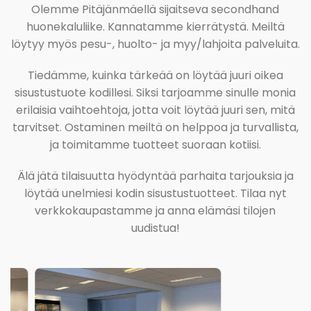
Olemme Pitäjänmäellä sijaitseva secondhand
huonekaluliike. Kannatamme kierrätystä. Meiltä
löytyy myös pesu-, huolto- ja myy/lahjoita palveluita.
Tiedämme, kuinka tärkeää on löytää juuri oikea
sisustustuote kodillesi. Siksi tarjoamme sinulle monia
erilaisia vaihtoehtoja, jotta voit löytää juuri sen, mitä
tarvitset. Ostaminen meiltä on helppoa ja turvallista,
ja toimitamme tuotteet suoraan kotiisi.
Älä jätä tilaisuutta hyödyntää parhaita tarjouksia ja
löytää unelmiesi kodin sisustustuotteet. Tilaa nyt
verkkokaupastamme ja anna elämäsi tilojen
uudistua!