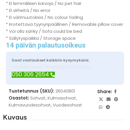
* Ei lemmikkien karvoja / No pet hair
* Ei virheitä / No error
* Ei värimuutoksia / No colour fading
* Irrotettava tyynynpäällinen / Removable pillow cover
* Voi olla sänky / Sofa could be bed
* Säilytyspaikka / Storage space
14 päivän palautusoikeus
Saat vastaukset kaikkiin kysymyksiisi.
Tarvitsetko apua? Ota yhteyttä WhatsAppilla
050 306 2654
Tuotetunnus (SKU):
26040801
Share:
Osastot:
Sohvat
,
Kulmasohvat
,
Kulmavuodesohvat
,
Vuodesohvat
Kuvaus