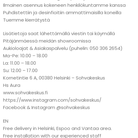
Ilmainen asennus kokeneen henkilökuntamme kanssa
Puhdistettiin ja desinfioitiin ammattimaisilla koneilla
Tuemme kierrätystä
Lisätietoja saat lähettämällä viestin tai käymällä
Pitäjänmäessä meidän showroomissa
Aukioloajat & Asiakaspalvelu (puhelin: 050 306 2654)
Ma-Pe: 10.00 – 18.00
La: 11.00 – 18.00
Su: 12.00 – 17.00
Kornetintie 6 A, 00380 Helsinki – Sohvakeskus
Hs Aura
www.sohvakeskus.fi
https://www.instagram.com/sohvakeskus/
Facebook & Instagram @sohvakeskus
EN
Free delivery in Helsinki, Espoo and Vantaa area.
Free installation with our experienced staff