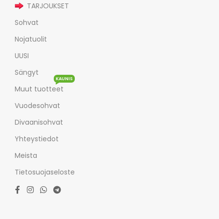
TARJOUKSET
Sohvat
Nojatuolit
UUSI
Sängyt
KAUNIS
Muut tuotteet
Vuodesohvat
Divaanisohvat
Yhteystiedot
Meista
Tietosuojaseloste