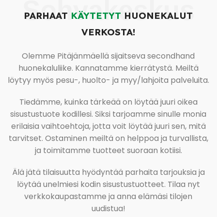
Sohvakeskus
PARHAAT
KÄYTETYT
HUONEKALUT
VERKOSTA!
Olemme Pitäjänmäellä sijaitseva secondhand
huonekaluliike. Kannatamme kierrätystä. Meiltä
löytyy myös pesu-, huolto- ja myy/lahjoita palveluita.
Tiedämme, kuinka tärkeää on löytää juuri oikea
sisustustuote kodillesi. Siksi tarjoamme sinulle monia
erilaisia vaihtoehtoja, jotta voit löytää juuri sen, mitä
tarvitset. Ostaminen meiltä on helppoa ja turvallista,
ja toimitamme tuotteet suoraan kotiisi.
Älä jätä tilaisuutta hyödyntää parhaita tarjouksia ja
löytää unelmiesi kodin sisustustuotteet. Tilaa nyt
verkkokaupastamme ja anna elämäsi tilojen
uudistua!