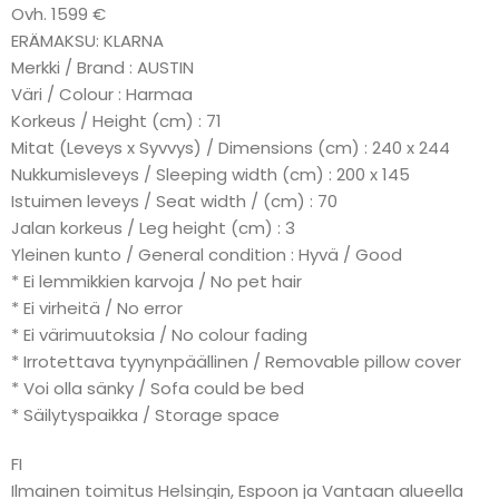
Ovh. 1599 €
ERÄMAKSU: KLARNA
Merkki / Brand : AUSTIN
Väri / Colour : Harmaa
Korkeus / Height (cm) : 71
Mitat (Leveys x Syvvys) / Dimensions (cm) : 240 x 244
Nukkumisleveys / Sleeping width (cm) : 200 x 145
Istuimen leveys / Seat width / (cm) : 70
Jalan korkeus / Leg height (cm) : 3
Yleinen kunto / General condition : Hyvä / Good
* Ei lemmikkien karvoja / No pet hair
* Ei virheitä / No error
* Ei värimuutoksia / No colour fading
* Irrotettava tyynynpäällinen / Removable pillow cover
* Voi olla sänky / Sofa could be bed
* Säilytyspaikka / Storage space
FI
Ilmainen toimitus Helsingin, Espoon ja Vantaan alueella