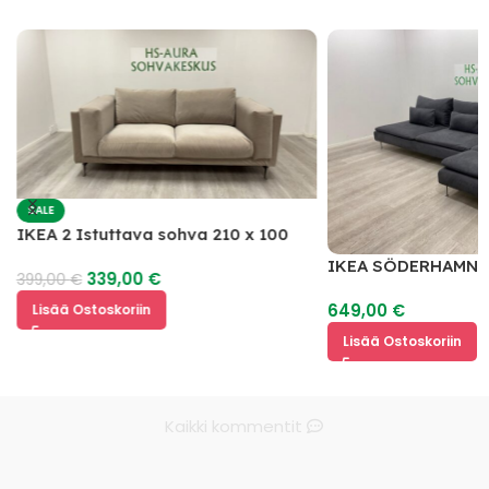
SALE
IKEA 2 Istuttava sohva 210 x 100
IKEA SÖDERHAMN 
339,00
€
399,00
€
649,00
€
Lisää Ostoskoriin
Lisää Ostoskoriin
Kaikki kommentit