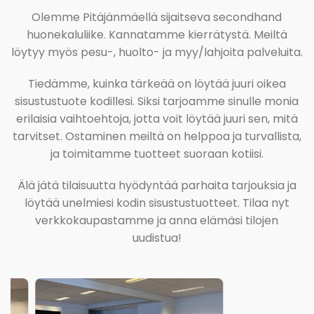
Olemme Pitäjänmäellä sijaitseva secondhand
huonekaluliike. Kannatamme kierrätystä. Meiltä
löytyy myös pesu-, huolto- ja myy/lahjoita palveluita.
Tiedämme, kuinka tärkeää on löytää juuri oikea
sisustustuote kodillesi. Siksi tarjoamme sinulle monia
erilaisia vaihtoehtoja, jotta voit löytää juuri sen, mitä
tarvitset. Ostaminen meiltä on helppoa ja turvallista,
ja toimitamme tuotteet suoraan kotiisi.
Älä jätä tilaisuutta hyödyntää parhaita tarjouksia ja
löytää unelmiesi kodin sisustustuotteet. Tilaa nyt
verkkokaupastamme ja anna elämäsi tilojen
uudistua!