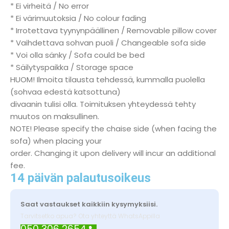
* Ei virheitä / No error
* Ei värimuutoksia / No colour fading
* Irrotettava tyynynpäällinen / Removable pillow cover
* Vaihdettava sohvan puoli / Changeable sofa side
* Voi olla sänky / Sofa could be bed
* Säilytyspaikka / Storage space
HUOM! Ilmoita tilausta tehdessä, kummalla puolella
(sohvaa edestä katsottuna)
divaanin tulisi olla. Toimituksen yhteydessä tehty
muutos on maksullinen.
NOTE! Please specify the chaise side (when facing the
sofa) when placing your
order. Changing it upon delivery will incur an additional
fee.
14 päivän palautusoikeus
Saat vastaukset kaikkiin kysymyksiisi.
Tarvitsetko apua? Ota yhteyttä WhatsAppilla