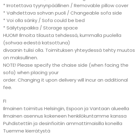
* Irrotettava tyynynpäällinen / Removable pillow cover
* Vaihdettava sohvan puoli / Changeable sofa side
* Voi olla sänky / Sofa could be bed
* Säilytyspaikka / Storage space
HUOM! Ilmoita tilausta tehdessä, kummalla puolella
(sohvaa edestä katsottuna)
divaanin tulisi olla. Toimituksen yhteydessä tehty muutos
on maksullinen.
NOTE! Please specify the chaise side (when facing the
sofa) when placing your
order. Changing it upon delivery will incur an additional
fee.
FI
Ilmainen toimitus Helsingin, Espoon ja Vantaan alueella
Ilmainen asennus kokeneen henkilökuntamme kanssa
Puhdistettiin ja desinfioitiin ammattimaisilla koneilla
Tuemme kierrätystä