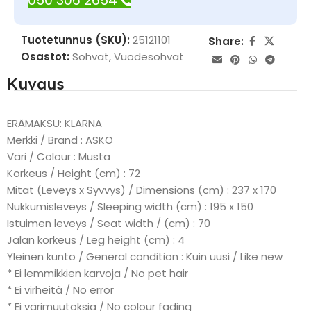
050 306 2654
Tuotetunnus (SKU):
25121101
Share:
Osastot:
Sohvat
,
Vuodesohvat
Kuvaus
ERÄMAKSU: KLARNA
Merkki / Brand : ASKO
Väri / Colour : Musta
Korkeus / Height (cm) : 72
Mitat (Leveys x Syvvys) / Dimensions (cm) : 237 x 170
Nukkumisleveys / Sleeping width (cm) : 195 x 150
Istuimen leveys / Seat width / (cm) : 70
Jalan korkeus / Leg height (cm) : 4
Yleinen kunto / General condition : Kuin uusi / Like new
* Ei lemmikkien karvoja / No pet hair
* Ei virheitä / No error
* Ei värimuutoksia / No colour fading