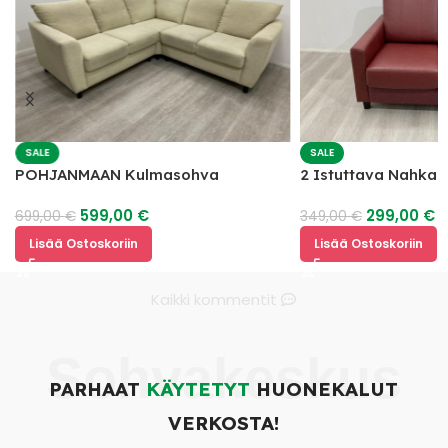
SALE
SALE
POHJANMAAN Kulmasohva
2 Istuttava Nahka
599,00
€
299,00
€
699,00
€
349,00
€
Lisää Ostoskoriin
Lisää Ostoskoriin
Kaikki kommentit
Sohvakeskus
PARHAAT
KÄYTETYT
HUONEKALUT
VERKOSTA!