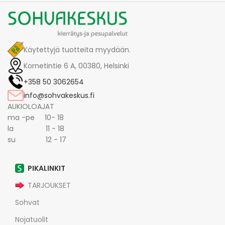
Käytettyjä tuotteita myydään.
Kornetintie 6 A, 00380, Helsinki
+358 50 3062654
info@sohvakeskus.fi
AUKIOLOAJAT
ma -pe 10- 18
la 11 - 18
su 12 - 17
PIKALINKIT
TARJOUKSET
Sohvat
Nojatuolit