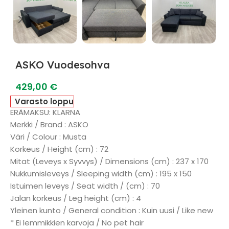
ASKO Vuodesohva
429,00
€
Varasto loppu
ERÄMAKSU: KLARNA
Merkki / Brand : ASKO
Väri / Colour : Musta
Korkeus / Height (cm) : 72
Mitat (Leveys x Syvvys) / Dimensions (cm) : 237 x 170
Nukkumisleveys / Sleeping width (cm) : 195 x 150
Istuimen leveys / Seat width / (cm) : 70
Jalan korkeus / Leg height (cm) : 4
Yleinen kunto / General condition : Kuin uusi / Like new
* Ei lemmikkien karvoja / No pet hair