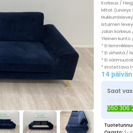
Korkeus / Heig
Mitat (Leveys 
Nukkumisleveys
Istuimen levey
Jalan korkeus 
Yleinen kunto /
* Ei lemmikkien
* Ei virheitä / 
* Ei värimuuto
* Irrotettava 
14 päivän
Saat vas
Tarvitset
050 306
Tuotetunnu
Osasto:
2- j