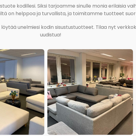
ote kodillesi. Siksi tarjoamme sinulle monia erilaisia vaiht
tä on helppoa ja turvallista, ja toimitamme tuotteet suora
ja löytää unelmiesi kodin sisustustuotteet. Tilaa nyt verk
uudistua!