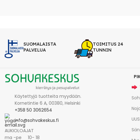
SUOMALAISTA
TOIMITUS 24
PALVELUA
TUNNIN
PI
Käytettyjä tuotteita myydään.
Soh
Kornetintie 6 A, 00380, Helsinki
Noja
+358 50 3062654
UUS
info@sohvakeskus.fi
Sän
AUKIOLOAJAT
ma -pe 10- 18