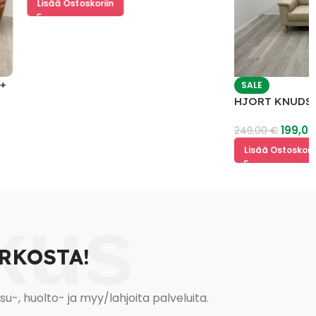
Lisää Ostoskoriin
SALE
HJORT KNUDSEN 3 
Nahkasohva
199,00
€
249,00
€
Lisää Ostoskoriin
kus
RKOSTA!
, huolto- ja myy/lahjoita palveluita.