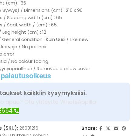
ht (cm) : 66
x Syvvys) / Dimensions (cm) : 210 x 90
 / Sleeping width (cm) : 65
s / Seat width / (cm) : 65
/ Leg height (cm) : 12
 General condition : Kuin Uusi / Like new
 karvoja / No pet hair
No error
ksia / No colour fading
tyynynpäällinen / Removable pillow cover
 palautusoikeus
taukset kaikkiin kysymyksiisi.
ko apua? Ota yhteyttä WhatsAppilla
 2654
s (SKU):
26031216
Share:
a 3- Istuttavat sohvat