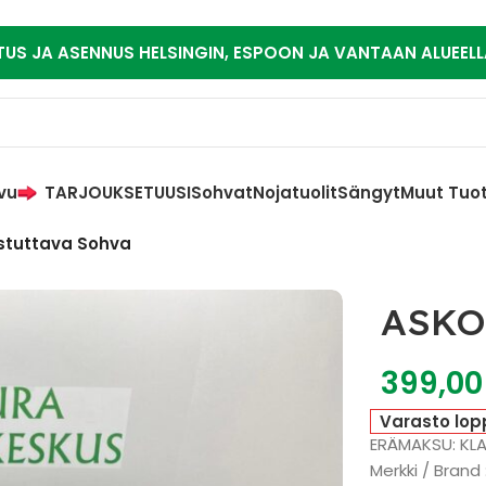
TUS JA ASENNUS HELSINGIN, ESPOON JA VANTAAN ALUEELL
vu
TARJOUKSET
UUSI
Sohvat
Nojatuolit
Sängyt
Muut Tuo
Istuttava Sohva
ASKO 
399,0
Varasto lop
ERÄMAKSU: KL
Merkki / Brand