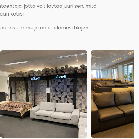
oehtoja, jotta voit löytää juuri sen, mitä
an kotiisi.
kokaupastamme ja anna elämäsi tilojen