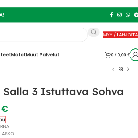
A!
MYY / LAHJOITA
tteet
Matot
Muut Palvelut
0
/
0,00
€
Salla 3 Istuttava Sohva
0
€
pu
ARNA
 : ASKO