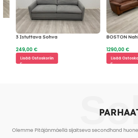
3 Istuttava Sohva
BOSTON Nahkaso
249,00
€
1290,00
€
Lisää Ostoskoriin
Lisää Ostoskoriin
So
PARHAA
Olemme Pitäjänmäellä sijaitseva secondhand huonekal