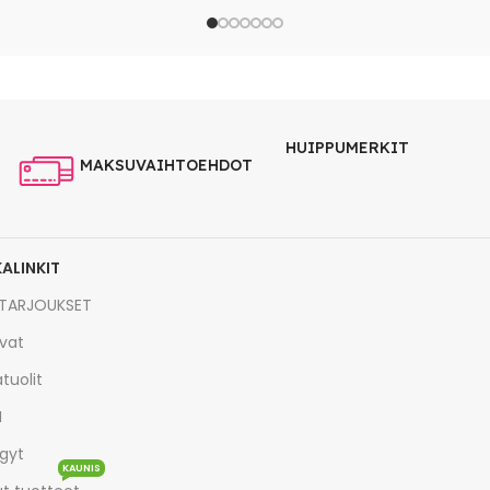
HUIPPUMERKIT
MAKSUVAIHTOEHDOT
KALINKIT
TARJOUKSET
vat
tuolit
I
gyt
KAUNIS