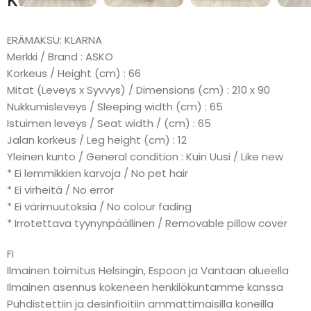
Kuvaus
ERÄMAKSU: KLARNA
Merkki / Brand : ASKO
Korkeus / Height (cm) : 66
Mitat (Leveys x Syvvys) / Dimensions (cm) : 210 x 90
Nukkumisleveys / Sleeping width (cm) : 65
Istuimen leveys / Seat width / (cm) : 65
Jalan korkeus / Leg height (cm) : 12
Yleinen kunto / General condition : Kuin Uusi / Like new
* Ei lemmikkien karvoja / No pet hair
* Ei virheitä / No error
* Ei värimuutoksia / No colour fading
* Irrotettava tyynynpäällinen / Removable pillow cover
FI
Ilmainen toimitus Helsingin, Espoon ja Vantaan alueella
Ilmainen asennus kokeneen henkilökuntamme kanssa
Puhdistettiin ja desinfioitiin ammattimaisilla koneilla