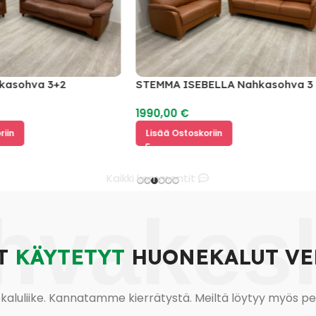
hva 3+2
STEMMA ISEBELLA Nahkasohva 3 +
2
1990,00
€
Lisää Ostoskoriin
Kaikki kommentit
hvakes
T
KÄYTETYT
HUONEKALUT VE
uliike. Kannatamme kierrätystä. Meiltä löytyy myös pesu-