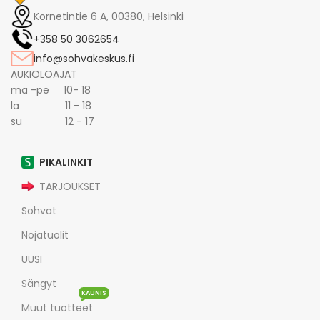
Kornetintie 6 A, 00380, Helsinki
+358 50 3062654
info@sohvakeskus.fi
AUKIOLOAJAT
ma -pe 10- 18
la 11 - 18
su 12 - 17
PIKALINKIT
TARJOUKSET
Sohvat
Nojatuolit
UUSI
Sängyt
KAUNIS
Muut tuotteet