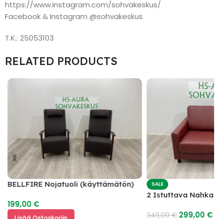
https://www.instagram.com/sohvakeskus/
Facebook & Instagram @sohvakeskus
T.K.: 25053103
RELATED PRODUCTS
BELLFIRE Nojatuoli (käyttämätön)
SALE
2 Istuttava Nahka
199,00
€
299,00
€
349,00
€
Lisää Ostoskoriin