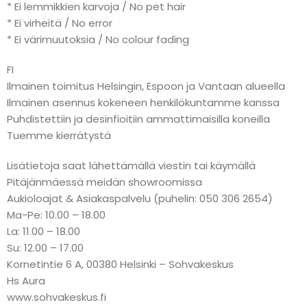
* Ei lemmikkien karvoja / No pet hair
* Ei virheitä / No error
* Ei värimuutoksia / No colour fading
FI
Ilmainen toimitus Helsingin, Espoon ja Vantaan alueella
Ilmainen asennus kokeneen henkilökuntamme kanssa
Puhdistettiin ja desinfioitiin ammattimaisilla koneilla
Tuemme kierrätystä
Lisätietoja saat lähettämällä viestin tai käymällä
Pitäjänmäessä meidän showroomissa
Aukioloajat & Asiakaspalvelu (puhelin: 050 306 2654)
Ma-Pe: 10.00 – 18.00
La: 11.00 – 18.00
Su: 12.00 – 17.00
Kornetintie 6 A, 00380 Helsinki – Sohvakeskus
Hs Aura
www.sohvakeskus.fi