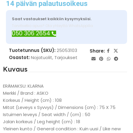
14 päivän palautusoikeus
Saat vastaukset kaikkiin kysymyksiisi.
Tarvitsetko apua? Ota yhteyttä WhatsAppilla
050 306 2654
Tuotetunnus (SKU):
25053103
Share:
Osastot:
Nojatuolit
,
Tarjoukset
Kuvaus
ERÄMAKSU: KLARNA
Merkki / Brand : ASKO
Korkeus / Height (cm) : 108
Mitat (Leveys x Syvvys) / Dimensions (cm) : 75 X 75
Istuimen leveys / Seat width / (cm) : 50
Jalan korkeus / Leg height (cm) : 18
Yleinen kunto / General condition : Kuin uusi / Like new