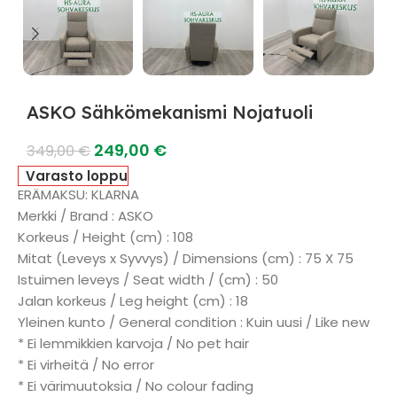
ASKO Sähkömekanismi Nojatuoli
249,00
€
349,00
€
Varasto loppu
ERÄMAKSU: KLARNA
Merkki / Brand : ASKO
Korkeus / Height (cm) : 108
Mitat (Leveys x Syvvys) / Dimensions (cm) : 75 X 75
Istuimen leveys / Seat width / (cm) : 50
Jalan korkeus / Leg height (cm) : 18
Yleinen kunto / General condition : Kuin uusi / Like new
* Ei lemmikkien karvoja / No pet hair
* Ei virheitä / No error
* Ei värimuutoksia / No colour fading