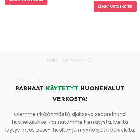
Lisää Ostoskoriin
Kaikki kommentit
Sohvakeskus
PARHAAT
KÄYTETYT
HUONEKALUT
VERKOSTA!
Olemme Pitäjänmäellä sijaitseva secondhand
huonekaluliike. Kannatamme kierrätystä. Meiltä
löytyy myös pesu-, huolto- ja myy/lahjoita palveluita.