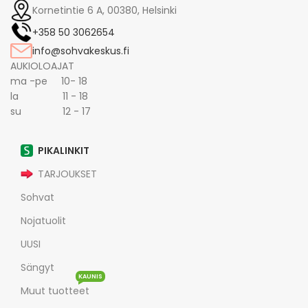
Kornetintie 6 A, 00380, Helsinki
+358 50 3062654
info@sohvakeskus.fi
AUKIOLOAJAT
ma -pe 10- 18
la 11 - 18
su 12 - 17
PIKALINKIT
TARJOUKSET
Sohvat
Nojatuolit
UUSI
Sängyt
KAUNIS
Muut tuotteet