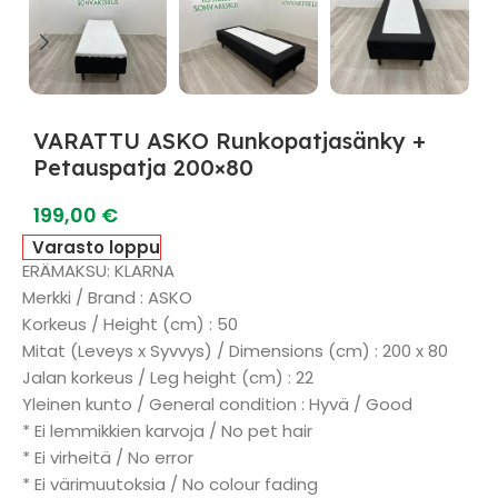
VARATTU ASKO Runkopatjasänky +
Petauspatja 200×80
199,00
€
Varasto loppu
ERÄMAKSU: KLARNA
Merkki / Brand : ASKO
Korkeus / Height (cm) : 50
Mitat (Leveys x Syvvys) / Dimensions (cm) : 200 x 80
Jalan korkeus / Leg height (cm) : 22
Yleinen kunto / General condition : Hyvä / Good
* Ei lemmikkien karvoja / No pet hair
* Ei virheitä / No error
* Ei värimuutoksia / No colour fading