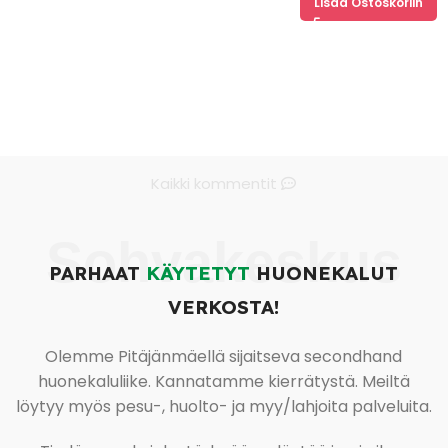
Lisää Ostoskoriin
Kaikki kommentit
Sohvakeskus
PARHAAT
KÄYTETYT
HUONEKALUT
VERKOSTA!
Olemme Pitäjänmäellä sijaitseva secondhand
huonekaluliike. Kannatamme kierrätystä. Meiltä
löytyy myös pesu-, huolto- ja myy/lahjoita palveluita.