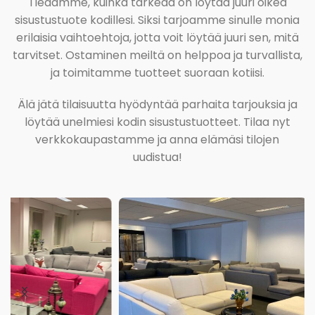
Tiedämme, kuinka tärkeää on löytää juuri oikea
sisustustuote kodillesi. Siksi tarjoamme sinulle monia
erilaisia vaihtoehtoja, jotta voit löytää juuri sen, mitä
tarvitset. Ostaminen meiltä on helppoa ja turvallista,
ja toimitamme tuotteet suoraan kotiisi.
Älä jätä tilaisuutta hyödyntää parhaita tarjouksia ja
löytää unelmiesi kodin sisustustuotteet. Tilaa nyt
verkkokaupastamme ja anna elämäsi tilojen
uudistua!