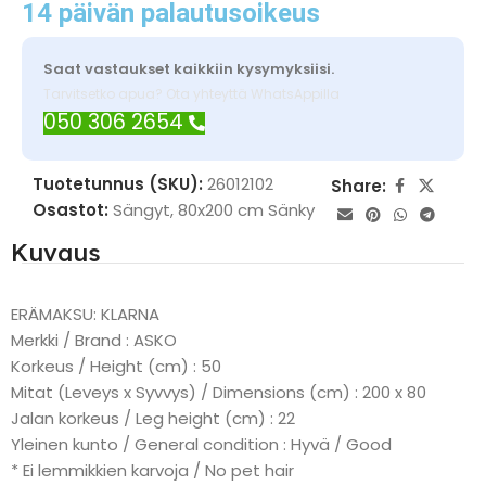
14 päivän palautusoikeus
Saat vastaukset kaikkiin kysymyksiisi.
Tarvitsetko apua? Ota yhteyttä WhatsAppilla
050 306 2654
Tuotetunnus (SKU):
26012102
Share:
Osastot:
Sängyt
,
80x200 cm Sänky
Kuvaus
ERÄMAKSU: KLARNA
Merkki / Brand : ASKO
Korkeus / Height (cm) : 50
Mitat (Leveys x Syvvys) / Dimensions (cm) : 200 x 80
Jalan korkeus / Leg height (cm) : 22
Yleinen kunto / General condition : Hyvä / Good
* Ei lemmikkien karvoja / No pet hair