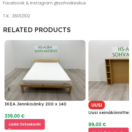
Facebook & Instagram @sohvakeskus
T.K.: 26012102
RELATED PRODUCTS
IKEA Jennkisänky 200 x 140
UUSI
Uusi seinäkiinnitte
339,00
€
hyllyillä
99,00
€
Lisää Ostoskoriin