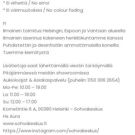
* Ei virheitä / No error
* Ei värimuutoksia / No colour fading
FI
Ilmainen toimitus Helsingin, Espoon ja Vantaan alueella
Ilmainen asennus kokeneen henkilökuntamme kanssa
Puhdistettiin ja desinfioitiin ammattimaisilla koneilla
Tuemme kierrätystä
Lisätietoja saat lähettämällä viestin tai käymällä
Pitäjänmäessä meidän showroomissa
Aukioloajat & Asiakaspalvelu (puhelin: 050 306 2654)
Ma-Pe: 10.00 – 18.00
La: 11.00 – 18.00
Su: 12.00 – 17.00
Kornetintie 6 A, 00380 Helsinki – Sohvakeskus
Hs Aura
www.sohvakeskus.fi
https://www.instagram.com/sohvakeskus/