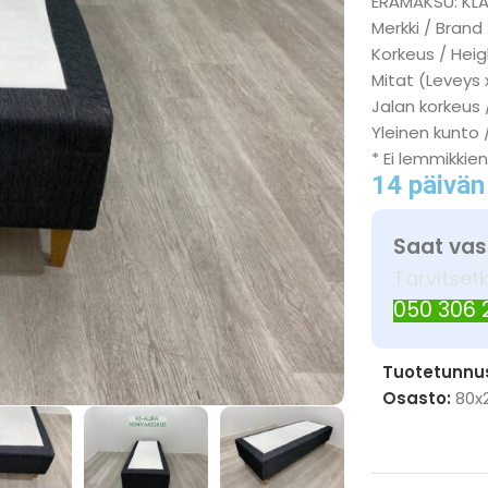
ERÄMAKSU: KL
Merkki / Brand 
Korkeus / Heig
Mitat (Leveys 
Jalan korkeus 
Yleinen kunto 
* Ei lemmikkien
14 päivän
Saat vas
Tarvitset
050 306
Tuotetunnu
Osasto:
80x