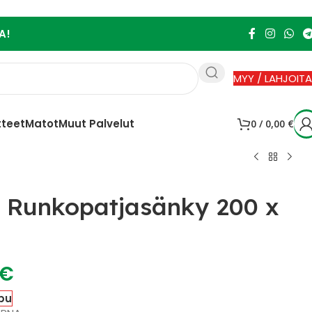
A!
MYY / LAHJOITA
tteet
Matot
Muut Palvelut
0
/
0,00
€
Runkopatjasänky 200 x
€
pu