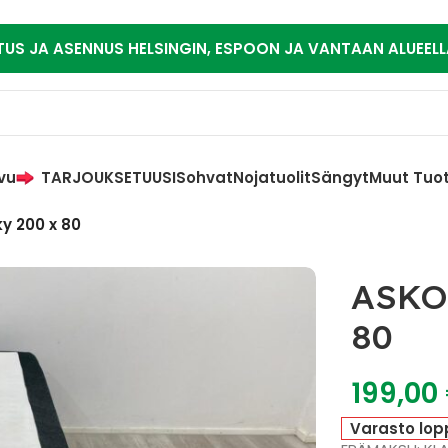
TUS JA ASENNUS HELSINGIN, ESPOON JA VANTAAN ALUEELL
vu
TARJOUKSET
UUSI
Sohvat
Nojatuolit
Sängyt
Muut Tuo
y 200 x 80
ASKO 
80
199,00
Varasto lop