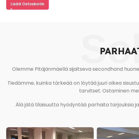
Lisää Ostoskoriin
So
PARHAA
Olemme Pitäjänmäellä sijaitseva secondhand huonekal
Tiedämme, kuinka tärkeää on löytää juuri oikea sisustustu
tarvitset. Ostaminen meil
Älä jätä tilaisuutta hyödyntää parhaita tarjouksia 