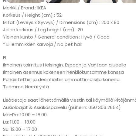
ERÄMAKSU: KLARNA
Merkki / Brand : IKEA
Korkeus / Height (cm) : 52
Mitat (Leveys x Syvvys) / Dimensions (cm) : 200 x 80
Jalan korkeus / Leg height (cm) : 20
Yleinen kunto / General condition : Hyvä / Good
* Ei lemmikkien karvoja / No pet hair
FI
Ilmainen toimitus Helsingin, Espoon ja Vantaan alueella
Ilmainen asennus kokeneen henkilökuntamme kanssa
Puhdistettiin ja desinfioitiin ammattimaisilla koneilla
Tuemme kierrätystä
Lisätietoja saat lähettämällä viestin tai käymällä Pitäj
Aukioloajat & Asiakaspalvelu (puhelin: 050 306 2654)
Ma-Pe: 10.00 – 18.00
La: 11.00 – 18.00
Su: 12.00 – 17.00