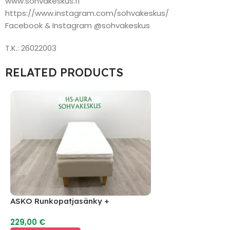
www.sohvakeskus.fi
https://www.instagram.com/sohvakeskus/
Facebook & Instagram @sohvakeskus
T.K.: 26022003
RELATED PRODUCTS
ASKO Runkopatjasänky +
Petauspatja 200 x 80
229,00
€