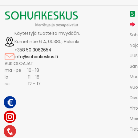
Käytettyjä tuotteita myydään.
Soh
Kornetintie 6 A, 00380, Helsinki
Noja
+358 50 3062654
UUS
info@sohvakeskus.fi
AUKIOLOAJAT
Sän
ma -pe 10- 18
Muu
la 11 - 18
su 12 - 17
Vuo
Div
Yht
Mei
Tie