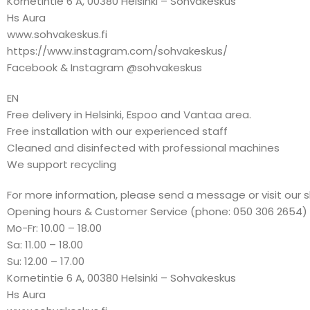
Kornetintie 6 A, 00380 Helsinki – Sohvakeskus
Hs Aura
www.sohvakeskus.fi
https://www.instagram.com/sohvakeskus/
Facebook & Instagram @sohvakeskus
EN
Free delivery in Helsinki, Espoo and Vantaa area.
Free installation with our experienced staff
Cleaned and disinfected with professional machines
We support recycling
For more information, please send a message or visit our 
Opening hours & Customer Service (phone: 050 306 2654)
Mo-Fr: 10.00 – 18.00
Sa: 11.00 – 18.00
Su: 12.00 – 17.00
Kornetintie 6 A, 00380 Helsinki – Sohvakeskus
Hs Aura