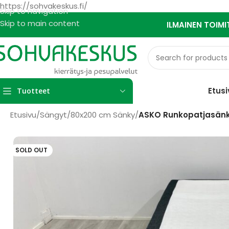
https://sohvakeskus.fi/
Skip to navigation
Skip to main content
ILMAINEN TOIMI
Etusi
Tuotteet
Etusivu
/
Sängyt
/
80x200 cm Sänky
/
ASKO Runkopatjasänk
SOLD OUT