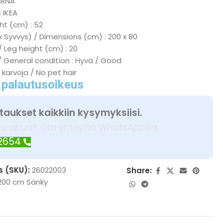
ARNA
: IKEA
ht (cm) : 52
x Syvvys) / Dimensions (cm) : 200 x 80
/ Leg height (cm) : 20
/ General condition : Hyvä / Good
 karvoja / No pet hair
 palautusoikeus
taukset kaikkiin kysymyksiisi.
ko apua? Ota yhteyttä WhatsAppilla
 2654
s (SKU):
26022003
Share:
200 cm Sänky