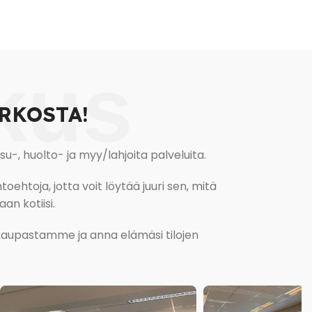
kus
RKOSTA!
, huolto- ja myy/lahjoita palveluita.
oehtoja, jotta voit löytää juuri sen, mitä
an kotiisi.
kokaupastamme ja anna elämäsi tilojen