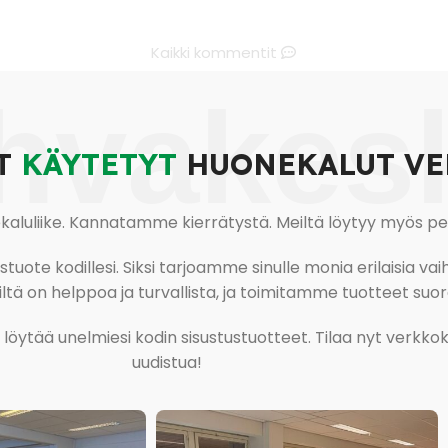
Kaikki kommentit
hvakes
T
KÄYTETYT
HUONEKALUT VE
uliike. Kannatamme kierrätystä. Meiltä löytyy myös pesu-
ote kodillesi. Siksi tarjoamme sinulle monia erilaisia vaiht
tä on helppoa ja turvallista, ja toimitamme tuotteet suora
ja löytää unelmiesi kodin sisustustuotteet. Tilaa nyt verk
uudistua!