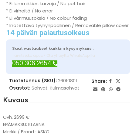
* Ei lemmikkien karvoja / No pet hair
* Ei virheitä / No error
* Ei värimuutoksia / No colour fading
* Irrotettava tyynynpäällinen / Removable pillow cover
14 päivän palautusoikeus
Saat vastaukset kaikkiin kysymyksiisi.
Tarvitsetko apua? Ota yhteyttä WhatsAppilla
050 306 2654
Tuotetunnus (SKU):
26010801
Share:
Osastot:
Sohvat
,
Kulmasohvat
Kuvaus
Ovh. 2699 €
ERÄMAKSU: KLARNA
Merkki / Brand : ASKO