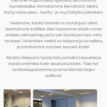
Olemme Pitäjänmäellä sijaitseva secondhand
huonekaluliike. Kannatamme kierrätystä. Meiltä
löytyy myös pesu-, huolto- ja myy/lahjoita palveluita.
Tiedämme, kuinka tärkeää on löytää juuri oikea
sisustustuote kodillesi. Siksi tarjoamme sinulle monia
erilaisia vaihtoehtoja, jotta voit löytää juuri sen, mitä
tarvitset. Ostaminen meiltä on helppoa ja turvallista,
ja toimitamme tuotteet suoraan kotiisi.
Älä jätä tilaisuutta hyödyntää parhaita tarjouksia ja
löytää unelmiesi kodin sisustustuotteet. Tilaa nyt
verkkokaupastamme ja anna elämäsi tilojen
uudistua!