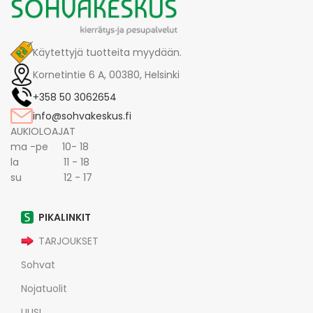
Käytettyjä tuotteita myydään.
Kornetintie 6 A, 00380, Helsinki
+358 50 3062654
info@sohvakeskus.fi
AUKIOLOAJAT
ma -pe 10- 18
la 11 - 18
su 12 - 17
PIKALINKIT
TARJOUKSET
Sohvat
Nojatuolit
UUSI