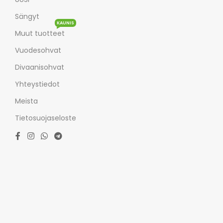
Sängyt
KAUNIS
Muut tuotteet
Vuodesohvat
Divaanisohvat
Yhteystiedot
Meista
Tietosuojaseloste