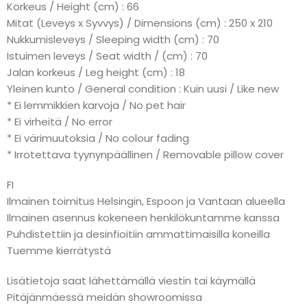
Korkeus / Height (cm) : 66
Mitat (Leveys x Syvvys) / Dimensions (cm) : 250 x 210
Nukkumisleveys / Sleeping width (cm) : 70
Istuimen leveys / Seat width / (cm) : 70
Jalan korkeus / Leg height (cm) : 18
Yleinen kunto / General condition : Kuin uusi / Like new
* Ei lemmikkien karvoja / No pet hair
* Ei virheitä / No error
* Ei värimuutoksia / No colour fading
* Irrotettava tyynynpäällinen / Removable pillow cover
FI
Ilmainen toimitus Helsingin, Espoon ja Vantaan alueella
Ilmainen asennus kokeneen henkilökuntamme kanssa
Puhdistettiin ja desinfioitiin ammattimaisilla koneilla
Tuemme kierrätystä
Lisätietoja saat lähettämällä viestin tai käymällä
Pitäjänmäessä meidän showroomissa