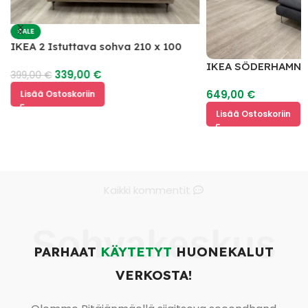
SALE
IKEA 2 Istuttava sohva 210 x 100
IKEA SÖDERHAMN 
339,00
€
399,00
€
649,00
€
Lisää Ostoskoriin
Lisää Ostoskoriin
Kaikki kommentit
Sohvakeskus
PARHAAT
KÄYTETYT
HUONEKALUT
VERKOSTA!