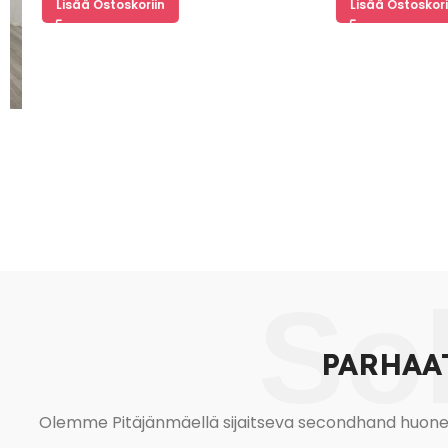
Lisää Ostoskoriin
Lisää Ostoskoriin
So
PARHAA
Olemme Pitäjänmäellä sijaitseva secondhand huonekal