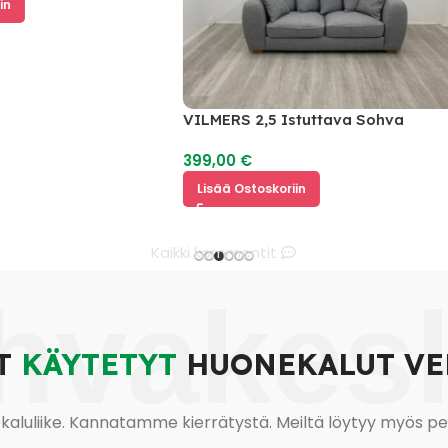
VILMERS 2,5 Istuttava Sohva
399,00
€
Lisää Ostoskoriin
Kaikki kommentit
hvakes
T
KÄYTETYT
HUONEKALUT VE
uliike. Kannatamme kierrätystä. Meiltä löytyy myös pesu-