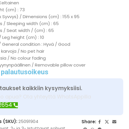
 Keltainen
ht (cm) : 73
x Syvvys) / Dimensions (cm) : 155 x 95
 / Sleeping width (cm) : 65
s / Seat width / (cm) : 65
/ Leg height (cm) : 10
/ General condition : Hyvä / Good
 karvoja / No pet hair
ksia / No colour fading
tyynynpäällinen / Removable pillow cover
 palautusoikeus
taukset kaikkiin kysymyksiisi.
ko apua? Ota yhteyttä WhatsAppilla
 2654
s (SKU):
25091904
Share:
hvat
,
2- ja 3- Istuttavat sohvat