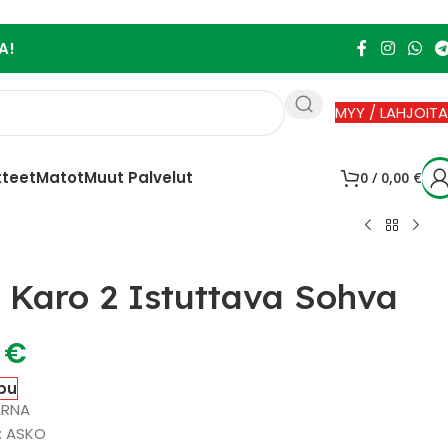
A!
MYY / LAHJOITA
tteet
Matot
Muut Palvelut
0
/
0,00
€
Karo 2 Istuttava Sohva
0
€
pu
ARNA
 : ASKO