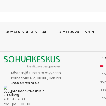
SUOMALAISTA PALVELUA
TOIMITUS 24 TUNNIN
PI
Käytettyjä tuotteita myydään.
Soh
Kornetintie 6 A, 00380, Helsinki
Noja
+358 50 3062654
UUS
info@sohvakeskus.fi
Sän
AUKIOLOAJAT
ma -pe 10- 18