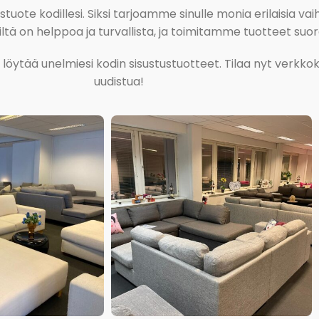
ote kodillesi. Siksi tarjoamme sinulle monia erilaisia vaiht
tä on helppoa ja turvallista, ja toimitamme tuotteet suora
ja löytää unelmiesi kodin sisustustuotteet. Tilaa nyt verk
uudistua!