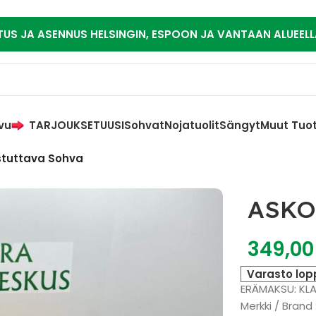
TUS JA ASENNUS HELSINGIN, ESPOON JA VANTAAN ALUEELL
vu
TARJOUKSET
UUSI
Sohvat
Nojatuolit
Sängyt
Muut Tuo
stuttava Sohva
ASKO 
349,0
Varasto lop
ERÄMAKSU: KL
Merkki / Brand