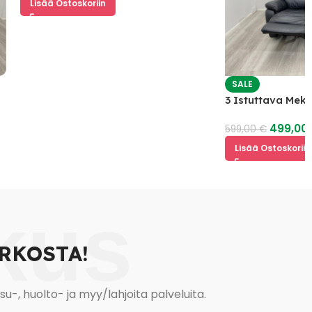
Lisää Ostoskoriin
SALE
3 Istuttava Mekan
499,00
€
599,00
€
Lisää Ostoskoriin
kus
RKOSTA!
, huolto- ja myy/lahjoita palveluita.