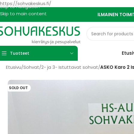
https://sohvakeskus.fi/
Skip to navigation
Skip to main content
ILMAINEN TOIMI
Etusi
Tuotteet
Etusivu
/
Sohvat
/
2- ja 3- Istuttavat sohvat
/
ASKO Karo 2 I
SOLD OUT