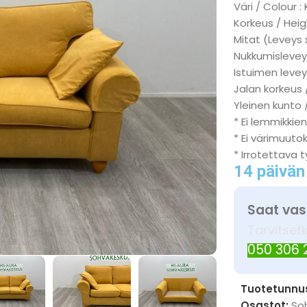
Väri / Colour :
Korkeus / Heig
Mitat (Leveys 
Nukkumisleveys
Istuimen levey
Jalan korkeus 
Yleinen kunto 
* Ei lemmikkien
* Ei värimuuto
* Irrotettava 
14 päivän
Saat vas
Tarvitset
050 306
Tuotetunnu
Osastot:
So