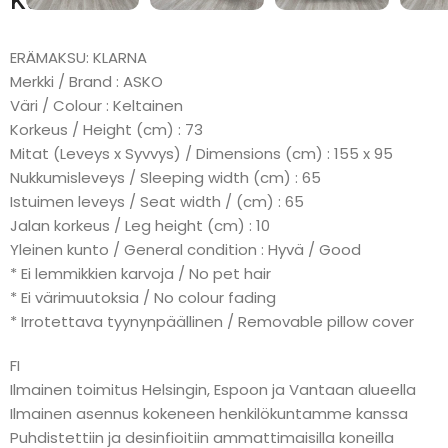
Kuvaus
ERÄMAKSU: KLARNA
Merkki / Brand : ASKO
Väri / Colour : Keltainen
Korkeus / Height (cm) : 73
Mitat (Leveys x Syvvys) / Dimensions (cm) : 155 x 95
Nukkumisleveys / Sleeping width (cm) : 65
Istuimen leveys / Seat width / (cm) : 65
Jalan korkeus / Leg height (cm) : 10
Yleinen kunto / General condition : Hyvä / Good
* Ei lemmikkien karvoja / No pet hair
* Ei värimuutoksia / No colour fading
* Irrotettava tyynynpäällinen / Removable pillow cover
FI
Ilmainen toimitus Helsingin, Espoon ja Vantaan alueella
Ilmainen asennus kokeneen henkilökuntamme kanssa
Puhdistettiin ja desinfioitiin ammattimaisilla koneilla