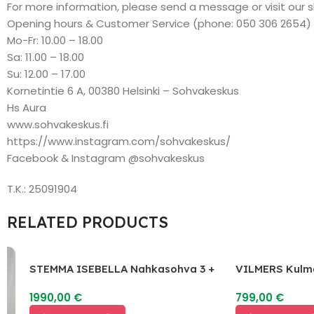
For more information, please send a message or visit our 
Opening hours & Customer Service (phone: 050 306 2654)
Mo-Fr: 10.00 – 18.00
Sa: 11.00 – 18.00
Su: 12.00 – 17.00
Kornetintie 6 A, 00380 Helsinki – Sohvakeskus
Hs Aura
www.sohvakeskus.fi
https://www.instagram.com/sohvakeskus/
Facebook & Instagram @sohvakeskus
T.K.: 25091904
RELATED PRODUCTS
STEMMA ISEBELLA Nahkasohva 3 +
VILMERS Kulmas
2
1990,00
€
799,00
€