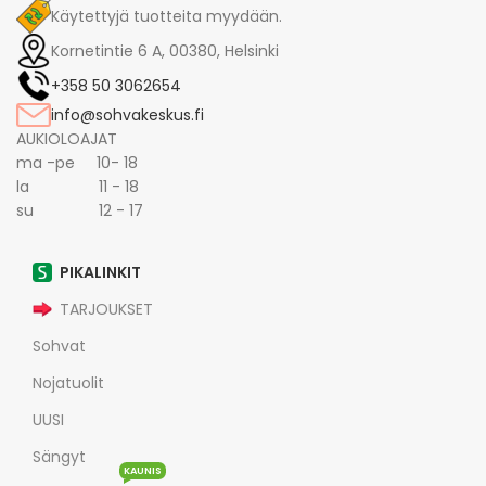
Käytettyjä tuotteita myydään.
Kornetintie 6 A, 00380, Helsinki
+358 50 3062654
info@sohvakeskus.fi
AUKIOLOAJAT
ma -pe 10- 18
la 11 - 18
su 12 - 17
PIKALINKIT
TARJOUKSET
Sohvat
Nojatuolit
UUSI
Sängyt
KAUNIS