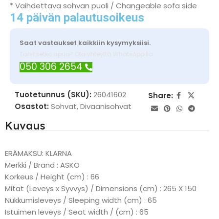
* Vaihdettava sohvan puoli / Changeable sofa side
14 päivän palautusoikeus
Saat vastaukset kaikkiin kysymyksiisi.
Tarvitsetko apua? Ota yhteyttä WhatsAppilla
050 306 2654
Tuotetunnus (SKU):
26041602
Share:
Osastot:
Sohvat
,
Divaanisohvat
Kuvaus
ERÄMAKSU: KLARNA
Merkki / Brand : ASKO
Korkeus / Height (cm) : 66
Mitat (Leveys x Syvvys) / Dimensions (cm) : 265 X 150
Nukkumisleveys / Sleeping width (cm) : 65
Istuimen leveys / Seat width / (cm) : 65