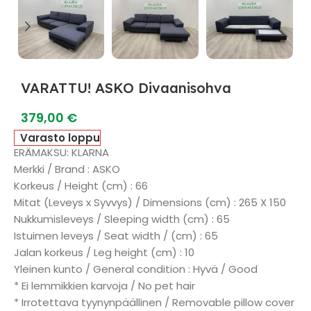
VARATTU! ASKO Divaanisohva
379,00
€
Varasto loppu
ERÄMAKSU: KLARNA
Merkki / Brand : ASKO
Korkeus / Height (cm) : 66
Mitat (Leveys x Syvvys) / Dimensions (cm) : 265 X 150
Nukkumisleveys / Sleeping width (cm) : 65
Istuimen leveys / Seat width / (cm) : 65
Jalan korkeus / Leg height (cm) : 10
Yleinen kunto / General condition : Hyvä / Good
* Ei lemmikkien karvoja / No pet hair
* Irrotettava tyynynpäällinen / Removable pillow cover