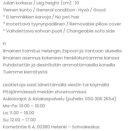
Jalan korkeus / Leg height (cm) : 10
Yleinen kunto / General condition : Hyvä / Good
* Ei lemmikkien karvoja / No pet hair
* Irrotettava tyynynpäällinen / Removable pillow cover
* Vaihdettava sohvan puoli / Changeable sofa side
FI
Ilmainen toimitus Helsingin, Espoon ja Vantaan alueella
Ilmainen asennus kokeneen henkilökuntamme kanssa
Puhdistettiin ja desinfioitiin ammattimaisilla koneilla
Tuemme kierrätystä
Lisätietoja saat lähettämällä viestin tai käymällä
Pitäjänmäessä meidän showroomissa
Aukioloajat & Asiakaspalvelu (puhelin: 050 306 2654)
Ma-Pe: 10.00 – 18.00
La: 11.00 – 18.00
Su: 12.00 – 17.00
Kornetintie 6 A, 00380 Helsinki – Sohvakeskus