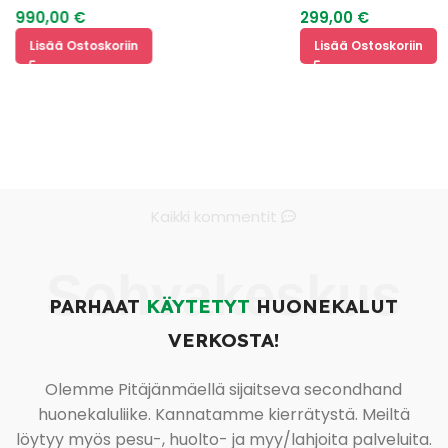
990,00
€
299,00
€
Lisää Ostoskoriin
Lisää Ostoskoriin
Kaikki kommentit
Sohvakeskus
PARHAAT
KÄYTETYT
HUONEKALUT
VERKOSTA!
Olemme Pitäjänmäellä sijaitseva secondhand
huonekaluliike. Kannatamme kierrätystä. Meiltä
löytyy myös pesu-, huolto- ja myy/lahjoita palveluita.