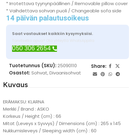
* Irrotettava tyynynpäällinen / Removable pillow cover
* Vaihdettava sohvan puoli / Changeable sofa side
14 päivän palautusoikeus
Saat vastaukset kaikkiin kysymyksiisi.
Tarvitsetko apua? Ota yhteyttä WhatsAppilla
050 306 2654
Tuotetunnus (SKU):
25090110
Share:
Osastot:
Sohvat
,
Divaanisohvat
Kuvaus
ERÄMAKSU: KLARNA
Merkki / Brand : ASKO
Korkeus / Height (cm) : 66
Mitat (Leveys x Syvvys) / Dimensions (cm) : 265 x 145
Nukkumisleveys / Sleeping width (cm) : 60