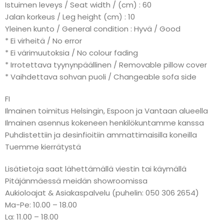
Istuimen leveys / Seat width / (cm) : 60
Jalan korkeus / Leg height (cm) : 10
Yleinen kunto / General condition : Hyvä / Good
* Ei virheitä / No error
* Ei värimuutoksia / No colour fading
* Irrotettava tyynynpäällinen / Removable pillow cover
* Vaihdettava sohvan puoli / Changeable sofa side
FI
Ilmainen toimitus Helsingin, Espoon ja Vantaan alueella
Ilmainen asennus kokeneen henkilökuntamme kanssa
Puhdistettiin ja desinfioitiin ammattimaisilla koneilla
Tuemme kierrätystä
Lisätietoja saat lähettämällä viestin tai käymällä
Pitäjänmäessä meidän showroomissa
Aukioloajat & Asiakaspalvelu (puhelin: 050 306 2654)
Ma-Pe: 10.00 – 18.00
La: 11.00 – 18.00