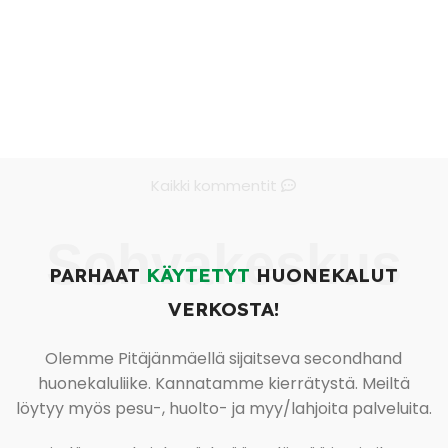
Kaikki kommentit
Sohvakeskus
PARHAAT
KÄYTETYT
HUONEKALUT
VERKOSTA!
Olemme Pitäjänmäellä sijaitseva secondhand
huonekaluliike. Kannatamme kierrätystä. Meiltä
löytyy myös pesu-, huolto- ja myy/lahjoita palveluita.