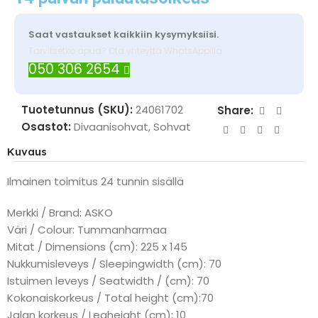
Saat vastaukset kaikkiin kysymyksiisi.
Tarvitsetko apua? Ota yhteyttä WhatsAppilla
050 306 2654
Tuotetunnus (SKU):
24061702
Share:
Osastot:
Divaanisohvat
,
Sohvat
Kuvaus
Ilmainen toimitus 24 tunnin sisällä
Merkki / Brand: ASKO
Väri / Colour: Tummanharmaa
Mitat / Dimensions (cm): 225 x 145
Nukkumisleveys / Sleepingwidth (cm): 70
Istuimen leveys / Seatwidth / (cm): 70
Kokonaiskorkeus / Total height (cm):70
Jalan korkeus / Legheight (cm): 10