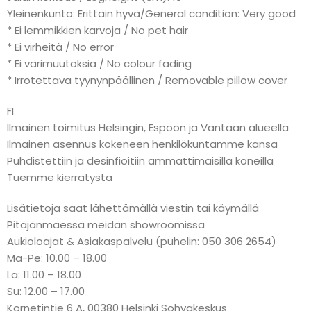
Yleinenkunto: Erittäin hyvä/General condition: Very good
* Ei lemmikkien karvoja / No pet hair
* Ei virheitä / No error
* Ei värimuutoksia / No colour fading
* Irrotettava tyynynpäällinen / Removable pillow cover
FI
Ilmainen toimitus Helsingin, Espoon ja Vantaan alueella
Ilmainen asennus kokeneen henkilökuntamme kansa
Puhdistettiin ja desinfioitiin ammattimaisilla koneilla
Tuemme kierrätystä
Lisätietoja saat lähettämällä viestin tai käymällä
Pitäjänmäessä meidän showroomissa
Aukioloajat & Asiakaspalvelu (puhelin: 050 306 2654)
Ma-Pe: 10.00 – 18.00
La: 11.00 – 18.00
Su: 12.00 – 17.00
Kornetintie 6 A, 00380 Helsinki Sohvakeskus