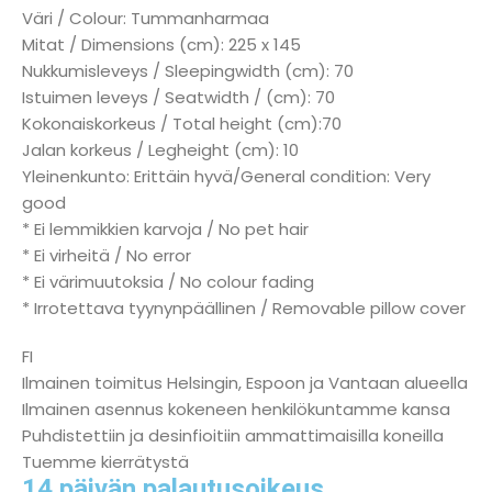
Väri / Colour: Tummanharmaa
Mitat / Dimensions (cm): 225 x 145
Nukkumisleveys / Sleepingwidth (cm): 70
Istuimen leveys / Seatwidth / (cm): 70
Kokonaiskorkeus / Total height (cm):70
Jalan korkeus / Legheight (cm): 10
Yleinenkunto: Erittäin hyvä/General condition: Very
good
* Ei lemmikkien karvoja / No pet hair
* Ei virheitä / No error
* Ei värimuutoksia / No colour fading
* Irrotettava tyynynpäällinen / Removable pillow cover
FI
Ilmainen toimitus Helsingin, Espoon ja Vantaan alueella
Ilmainen asennus kokeneen henkilökuntamme kansa
Puhdistettiin ja desinfioitiin ammattimaisilla koneilla
Tuemme kierrätystä
14 päivän palautusoikeus