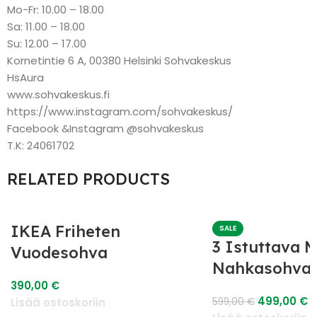
Mo-Fr: 10.00 – 18.00
Sa: 11.00 – 18.00
Su: 12.00 – 17.00
Kornetintie 6 A, 00380 Helsinki Sohvakeskus
HsAura
www.sohvakeskus.fi
https://www.instagram.com/sohvakeskus/
Facebook &Instagram @sohvakeskus
T.K: 24061702
RELATED PRODUCTS
IKEA Friheten
SALE
3 Istuttava 
Vuodesohva
Nahkasohva
390,00
€
499,00
€
Lisää ostoskoriin
599,00
€