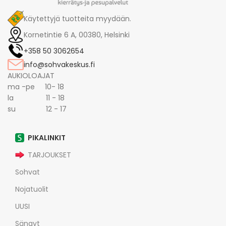
Käytettyjä tuotteita myydään.
Kornetintie 6 A, 00380, Helsinki
+358 50 3062654
info@sohvakeskus.fi
AUKIOLOAJAT
ma -pe 10- 18
la 11 - 18
su 12 - 17
PIKALINKIT
TARJOUKSET
Sohvat
Nojatuolit
UUSI
Sängyt