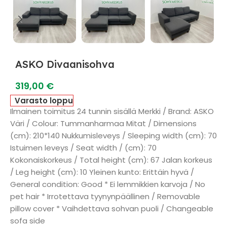
ASKO Divaanisohva
319,00
€
Varasto loppu
Ilmainen toimitus 24 tunnin sisällä Merkki / Brand: ASKO
Väri / Colour: Tummanharmaa Mitat / Dimensions
(cm): 210*140 Nukkumisleveys / Sleeping width (cm): 70
Istuimen leveys / Seat width / (cm): 70
Kokonaiskorkeus / Total height (cm): 67 Jalan korkeus
/ Leg height (cm): 10 Yleinen kunto: Erittäin hyvä /
General condition: Good * Ei lemmikkien karvoja / No
pet hair * Irrotettava tyynynpäällinen / Removable
pillow cover * Vaihdettava sohvan puoli / Changeable
sofa side