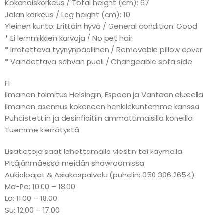
Kokonaiskorkeus / Total height (cm): 67
Jalan korkeus / Leg height (cm): 10
Yleinen kunto: Erittäin hyvä / General condition: Good
* Ei lemmikkien karvoja / No pet hair
* Irrotettava tyynynpäällinen / Removable pillow cover
* Vaihdettava sohvan puoli / Changeable sofa side
FI
Ilmainen toimitus Helsingin, Espoon ja Vantaan alueella
Ilmainen asennus kokeneen henkilökuntamme kanssa
Puhdistettiin ja desinfioitiin ammattimaisilla koneilla
Tuemme kierrätystä
Lisätietoja saat lähettämällä viestin tai käymällä
Pitäjänmäessä meidän showroomissa
Aukioloajat & Asiakaspalvelu (puhelin: 050 306 2654)
Ma-Pe: 10.00 – 18.00
La: 11.00 – 18.00
Su: 12.00 – 17.00