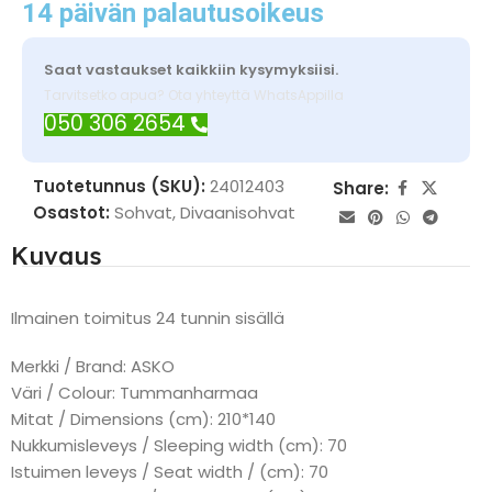
14 päivän palautusoikeus
Saat vastaukset kaikkiin kysymyksiisi.
Tarvitsetko apua? Ota yhteyttä WhatsAppilla
050 306 2654
Tuotetunnus (SKU):
24012403
Share:
Osastot:
Sohvat
,
Divaanisohvat
Kuvaus
Ilmainen toimitus 24 tunnin sisällä
Merkki / Brand: ASKO
Väri / Colour: Tummanharmaa
Mitat / Dimensions (cm): 210*140
Nukkumisleveys / Sleeping width (cm): 70
Istuimen leveys / Seat width / (cm): 70