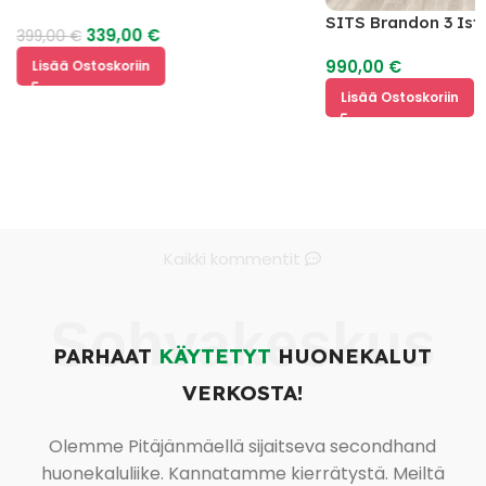
SITS Brandon 3 Ist
339,00
€
399,00
€
990,00
€
Lisää Ostoskoriin
Lisää Ostoskoriin
Kaikki kommentit
Sohvakeskus
PARHAAT
KÄYTETYT
HUONEKALUT
VERKOSTA!
Olemme Pitäjänmäellä sijaitseva secondhand
huonekaluliike. Kannatamme kierrätystä. Meiltä