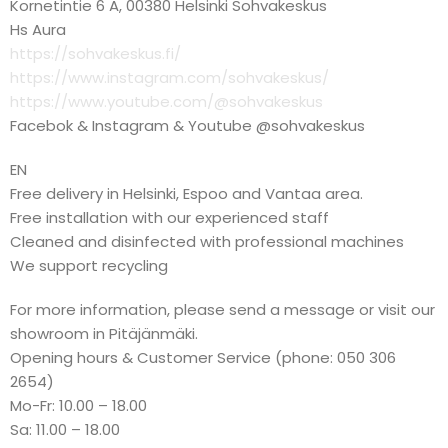
Kornetintie 6 A, 00380 Helsinki Sohvakeskus
Hs Aura
https://sohvakeskus.fi/
https://www.instagram.com/sohvakeskus/
https://www.youtube.com/@sohvakeskus
Facebok & Instagram & Youtube @sohvakeskus
EN
Free delivery in Helsinki, Espoo and Vantaa area.
Free installation with our experienced staff
Cleaned and disinfected with professional machines
We support recycling
For more information, please send a message or visit our
showroom in Pitäjänmäki.
Opening hours & Customer Service (phone: 050 306
2654)
Mo-Fr: 10.00 – 18.00
Sa: 11.00 – 18.00