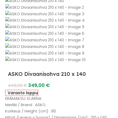
ASKO Divaanisohva 210 x 140
349,00
€
449,00
€
Varasto loppu
ERÄMAKSU: KLARNA
Merkki / Brand : ASKO
Korkeus / Height (cm) : 80
Mitat (Leveys x Syvvys) / Dimensions (cm) : 210 x 140