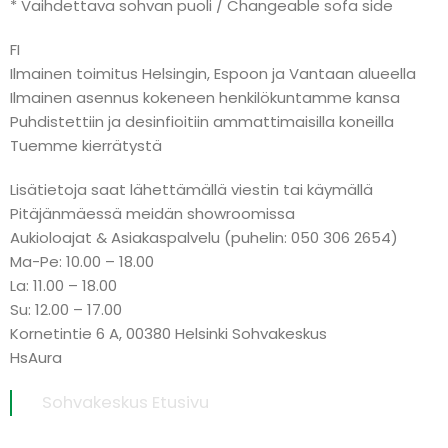
* Vaihdettava sohvan puoli / Changeable sofa side
FI
Ilmainen toimitus Helsingin, Espoon ja Vantaan alueella
Ilmainen asennus kokeneen henkilökuntamme kansa
Puhdistettiin ja desinfioitiin ammattimaisilla koneilla
Tuemme kierrätystä
Lisätietoja saat lähettämällä viestin tai käymällä
Pitäjänmäessä meidän showroomissa
Aukioloajat & Asiakaspalvelu (puhelin: 050 306 2654)
Ma-Pe: 10.00 – 18.00
La: 11.00 – 18.00
Su: 12.00 – 17.00
Kornetintie 6 A, 00380 Helsinki Sohvakeskus
HsAura
Sohvakeskus Etusivu