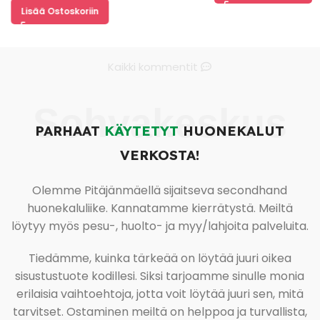
Lisää Ostoskoriin
Kaikki kommentit
Sohvakeskus
PARHAAT
KÄYTETYT
HUONEKALUT
VERKOSTA!
Olemme Pitäjänmäellä sijaitseva secondhand
huonekaluliike. Kannatamme kierrätystä. Meiltä
löytyy myös pesu-, huolto- ja myy/lahjoita palveluita.
Tiedämme, kuinka tärkeää on löytää juuri oikea
sisustustuote kodillesi. Siksi tarjoamme sinulle monia
erilaisia vaihtoehtoja, jotta voit löytää juuri sen, mitä
tarvitset. Ostaminen meiltä on helppoa ja turvallista,