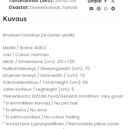
Tuotetunnus (SKU):
24052705
Share:
Osastot:
Divaanisohvat
,
Sohvat
Kuvaus
Ilmainen toimitus 24 tunnin sisällä
Merkki / Brand: ASKO
Väri / Colour: Harmaa
Mitat / Dimensions (cm): 210 x 135
Nukkumisleveys / Sleepingwidth (cm): 70
Istuimen leveys / Seatwidth / (cm): 70
Kokonaiskorkeus / Total height (cm): 66
Jalan korkeus / Legheight (cm): 5
Yleinenkunto: Erittäin hyvä/General condition: Very good
* Ei lemmikkien karvoja / No pet hair
* Ei virheitä / No error
* Ei värimuutoksia / No colour fading
* Irrotettava tyynynpäällinen / Removable pillow cover