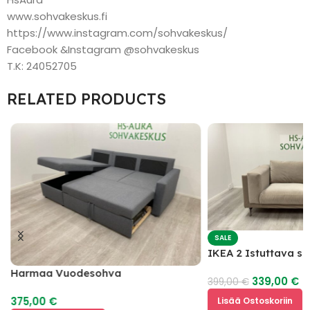
www.sohvakeskus.fi
https://www.instagram.com/sohvakeskus/
Facebook &Instagram @sohvakeskus
T.K: 24052705
RELATED PRODUCTS
SALE
IKEA 2 Istuttava s
Harmaa Vuodesohva
339,00
€
399,00
€
375,00
€
Lisää Ostoskoriin