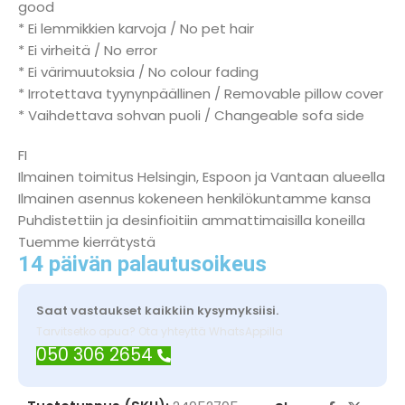
good
* Ei lemmikkien karvoja / No pet hair
* Ei virheitä / No error
* Ei värimuutoksia / No colour fading
* Irrotettava tyynynpäällinen / Removable pillow cover
* Vaihdettava sohvan puoli / Changeable sofa side
FI
Ilmainen toimitus Helsingin, Espoon ja Vantaan alueella
Ilmainen asennus kokeneen henkilökuntamme kansa
Puhdistettiin ja desinfioitiin ammattimaisilla koneilla
Tuemme kierrätystä
14 päivän palautusoikeus
Saat vastaukset kaikkiin kysymyksiisi.
Tarvitsetko apua? Ota yhteyttä WhatsAppilla
050 306 2654