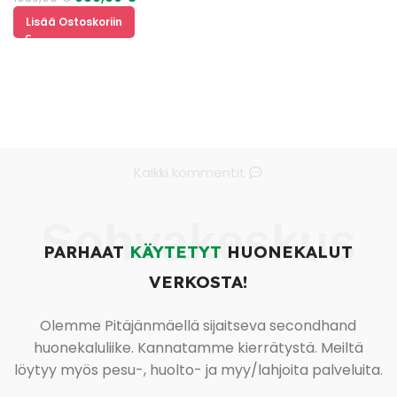
Lisää Ostoskoriin
Kaikki kommentit
Sohvakeskus
PARHAAT
KÄYTETYT
HUONEKALUT
VERKOSTA!
Olemme Pitäjänmäellä sijaitseva secondhand
huonekaluliike. Kannatamme kierrätystä. Meiltä
löytyy myös pesu-, huolto- ja myy/lahjoita palveluita.