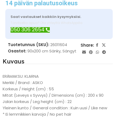
14 päivän palautusoikeus
Saat vastaukset kaikkiin kysymyksiisi.
Tarvitsetko apua? Ota yhteyttä WhatsAppilla
050 306 2654
Tuotetunnus (SKU):
26011604
Share:
Osastot:
90x200 cm Sänky
,
Sängyt
Kuvaus
ERÄMAKSU: KLARNA
Merkki / Brand : ASKO
Korkeus / Height (cm) : 55
Mitat (Leveys x Syvvys) / Dimensions (cm) : 200 x 90
Jalan korkeus / Leg height (cm) : 22
Yleinen kunto / General condition : Kuin uusi / Like new
* Ei lemmikkien karvoja / No pet hair