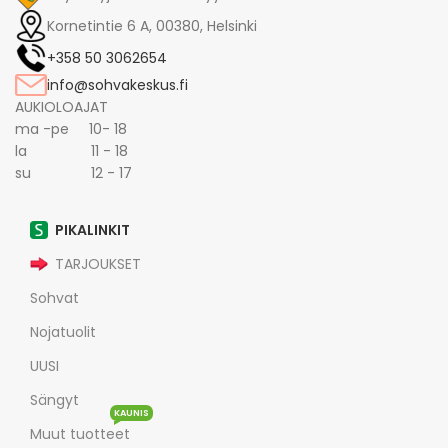
Kornetintie 6 A, 00380, Helsinki
+358 50 3062654
info@sohvakeskus.fi
AUKIOLOAJAT
ma -pe 10- 18
la 11 - 18
su 12 - 17
PIKALINKIT
TARJOUKSET
Sohvat
Nojatuolit
UUSI
Sängyt
KAUNIS
Muut tuotteet