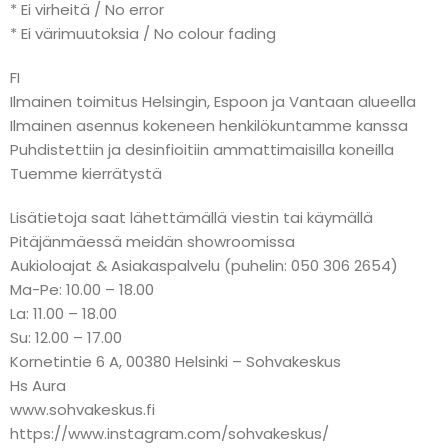
* Ei virheitä / No error
* Ei värimuutoksia / No colour fading
FI
Ilmainen toimitus Helsingin, Espoon ja Vantaan alueella
Ilmainen asennus kokeneen henkilökuntamme kanssa
Puhdistettiin ja desinfioitiin ammattimaisilla koneilla
Tuemme kierrätystä
Lisätietoja saat lähettämällä viestin tai käymällä
Pitäjänmäessä meidän showroomissa
Aukioloajat & Asiakaspalvelu (puhelin: 050 306 2654)
Ma-Pe: 10.00 – 18.00
La: 11.00 – 18.00
Su: 12.00 – 17.00
Kornetintie 6 A, 00380 Helsinki – Sohvakeskus
Hs Aura
www.sohvakeskus.fi
https://www.instagram.com/sohvakeskus/