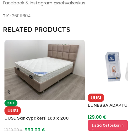
Facebook & Instagram @sohvakeskus
T.K.: 26011604
RELATED PRODUCTS
UUSI
SALE
LUNESSA ADAPTUM
UUSI
129,00
€
UUSI Sänkypaketti 160 x 200
Lisää Ostoskoriin
990,00
€
1039,00
€