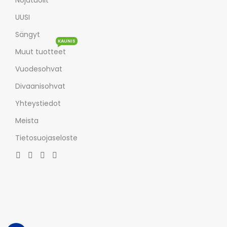
UUSI
Sängyt
KAUNIS
Muut tuotteet
Vuodesohvat
Divaanisohvat
Yhteystiedot
Meista
Tietosuojaseloste