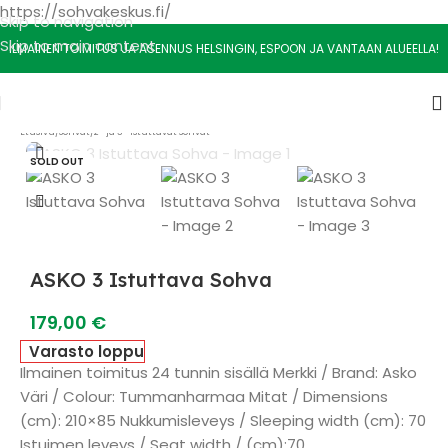
https://sohvakeskus.fi/
Skip to navigation
Skip to main content
ILMAINEN TOIMITUS JA ASENNUS HELSINGIN, ESPOON JA VANTAAN ALUEELLA!
Etusivu
/
Sohvat
/
2- ja 3- Istuttavat sohvat
SOLD OUT
ASKO 3 Istuttava Sohva
179,00
€
Varasto loppu
Ilmainen toimitus 24 tunnin sisällä Merkki / Brand: Asko
Väri / Colour: Tummanharmaa Mitat / Dimensions
(cm): 210×85 Nukkumisleveys / Sleeping width (cm): 70
Istuimen leveys / Seat width / (cm):70