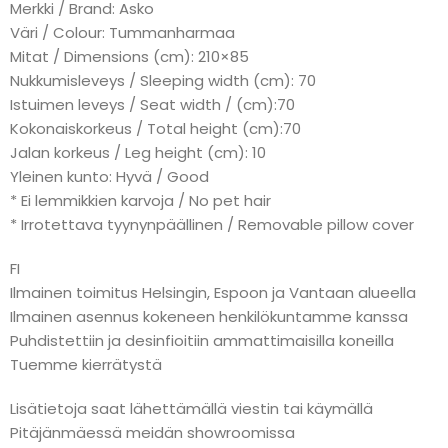
Merkki / Brand: Asko
Väri / Colour: Tummanharmaa
Mitat / Dimensions (cm): 210×85
Nukkumisleveys / Sleeping width (cm): 70
Istuimen leveys / Seat width / (cm):70
Kokonaiskorkeus / Total height (cm):70
Jalan korkeus / Leg height (cm): 10
Yleinen kunto: Hyvä / Good
* Ei lemmikkien karvoja / No pet hair
* Irrotettava tyynynpäällinen / Removable pillow cover
FI
Ilmainen toimitus Helsingin, Espoon ja Vantaan alueella
Ilmainen asennus kokeneen henkilökuntamme kanssa
Puhdistettiin ja desinfioitiin ammattimaisilla koneilla
Tuemme kierrätystä
Lisätietoja saat lähettämällä viestin tai käymällä
Pitäjänmäessä meidän showroomissa