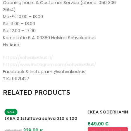
Opening hours & Customer Service (phone: 050 306
2654)
Mo-Fr: 10.00 – 18.00
Sa: 11.00 – 18.00
Su: 12.00 – 17.00
Kornetintie 6 A, 00380 Helsinki Sohvakeskus
Hs Aura
https://sohvakeskus.fi/
https://www.instagram.com/sohvakeskus/
Facebook & Instagram @sohvakeskus
T.K.: 01121427
RELATED PRODUCTS
IKEA SÖDERHAMN 
SALE
IKEA 2 Istuttava sohva 210 x 100
649,00
€
339,00
€
399,00
€