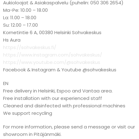
Aukioloajat & Asiakaspalvelu (puhelin: 050 306 2654)
Ma-Pe: 10.00 – 18.00
La: 11.00 – 18.00
Su: 12.00 – 17.00
Kornetintie 6 A, 00380 Helsinki Sohvakeskus
Hs Aura
https://sohvakeskus.fi/
https://www.instagram.com/sohvakeskus/
https://www.youtube.com/@sohvakeskus
Facebook & Instagram & Youtube @sohvakeskus
EN
Free delivery in Helsinki, Espoo and Vantaa area.
Free installation with our experienced staff
Cleaned and disinfected with professional machines
We support recycling
For more information, please send a message or visit our
showroom in Pitäjänmäki.