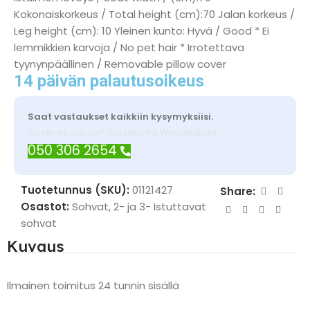
Kokonaiskorkeus / Total height (cm):70 Jalan korkeus /
Leg height (cm): 10 Yleinen kunto: Hyvä / Good * Ei
lemmikkien karvoja / No pet hair * Irrotettava
tyynynpäällinen / Removable pillow cover
14 päivän palautusoikeus
Saat vastaukset kaikkiin kysymyksiisi.
Tarvitsetko apua? Ota yhteyttä WhatsAppilla
050 306 2654
Tuotetunnus (SKU):
01121427
Share:
Osastot:
Sohvat
,
2- ja 3- Istuttavat
sohvat
Kuvaus
Ilmainen toimitus 24 tunnin sisällä