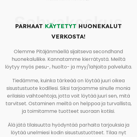
Sohvakeskus
PARHAAT
KÄYTETYT
HUONEKALUT
VERKOSTA!
Olemme Pitäjänmäellä sijaitseva secondhand
huonekaluliike. Kannatamme kierrätystä. Meiltä
löytyy myös pesu-, huolto- ja myy/lahjoita palveluita.
Tiedämme, kuinka tärkeää on löytää juuri oikea
sisustustuote kodillesi. Siksi tarjoamme sinulle monia
erilaisia vaihtoehtoja, jotta voit löytää juuri sen, mitä
tarvitset. Ostaminen meiltä on helppoa ja turvallista,
ja toimitamme tuotteet suoraan kotiisi.
Älä jätä tilaisuutta hyödyntää parhaita tarjouksia ja
löytää unelmiesi kodin sisustustuotteet. Tilaa nyt