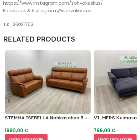
https://www.instagram.com/sohvakeskus/
Facebook & Instagram @sohvakeskus
T.K.: 26021703
RELATED PRODUCTS
STEMMA ISEBELLA Nahkasohva 3 +
VILMERS Kulmasoh
2
1990,00
€
799,00
€
Lisää Ostoskoriin
Lisää Ostoskoriin