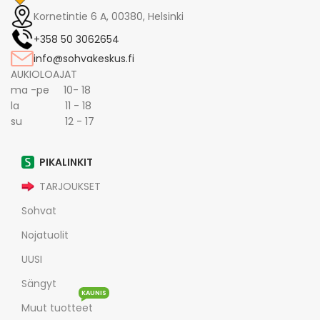
Kornetintie 6 A, 00380, Helsinki
+358 50 3062654
info@sohvakeskus.fi
AUKIOLOAJAT
ma -pe 10- 18
la 11 - 18
su 12 - 17
PIKALINKIT
TARJOUKSET
Sohvat
Nojatuolit
UUSI
Sängyt
KAUNIS
Muut tuotteet