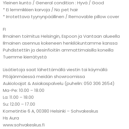
Yleinen kunto / General condition : Hyvä / Good
* Ei lemmikkien karvoja / No pet hair
* Irrotettava tyynynpäällinen / Removable pillow cover
FI
Ilmainen toimitus Helsingin, Espoon ja Vantaan alueella
Ilmainen asennus kokeneen henkilökuntamme kanssa
Puhdistettiin ja desinfioitiin ammattimaisilla koneilla
Tuemme kierrätystä
Lisätietoja saat lähettämällä viestin tai käymällä
Pitäjänmäessä meidän showroomissa
Aukioloajat & Asiakaspalvelu (puhelin: 050 306 2654)
Ma-Pe: 10.00 – 18.00
La: 11.00 – 18.00
Su: 12.00 – 17.00
Kornetintie 6 A, 00380 Helsinki – Sohvakeskus
Hs Aura
www.sohvakeskus.fi