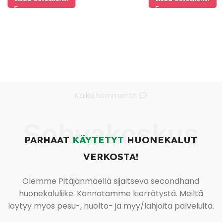
Kaikki kommentit
Sohvakeskus
PARHAAT
KÄYTETYT
HUONEKALUT
VERKOSTA!
Olemme Pitäjänmäellä sijaitseva secondhand
huonekaluliike. Kannatamme kierrätystä. Meiltä
löytyy myös pesu-, huolto- ja myy/lahjoita palveluita.