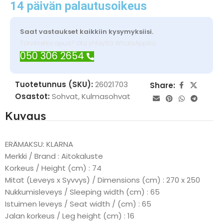
14 päivän palautusoikeus
Saat vastaukset kaikkiin kysymyksiisi.
Tarvitsetko apua? Ota yhteyttä WhatsAppilla
050 306 2654
Tuotetunnus (SKU):
26021703
Share:
Osastot:
Sohvat
,
Kulmasohvat
Kuvaus
ERÄMAKSU: KLARNA
Merkki / Brand : Aitokaluste
Korkeus / Height (cm) : 74
Mitat (Leveys x Syvvys) / Dimensions (cm) : 270 x 250
Nukkumisleveys / Sleeping width (cm) : 65
Istuimen leveys / Seat width / (cm) : 65
Jalan korkeus / Leg height (cm) : 16