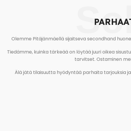
So
PARHAA
Olemme Pitäjänmäellä sijaitseva secondhand huonekal
Tiedämme, kuinka tärkeää on löytää juuri oikea sisustustu
tarvitset. Ostaminen meil
Älä jätä tilaisuutta hyödyntää parhaita tarjouksia 