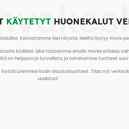
hvakes
T
KÄYTETYT
HUONEKALUT VE
uliike. Kannatamme kierrätystä. Meiltä löytyy myös pesu-
ote kodillesi. Siksi tarjoamme sinulle monia erilaisia vaiht
tä on helppoa ja turvallista, ja toimitamme tuotteet suora
ja löytää unelmiesi kodin sisustustuotteet. Tilaa nyt verk
uudistua!