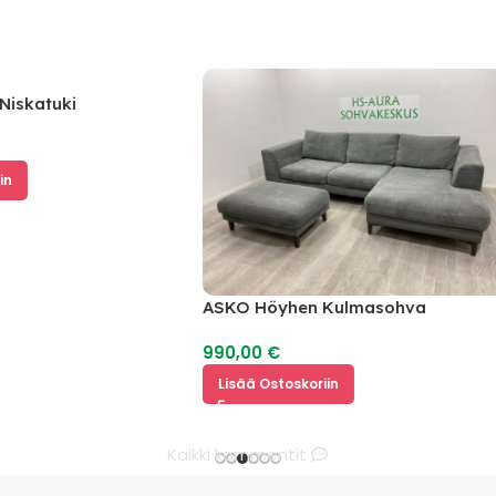
katuki
ASKO Höyhen Kulmasohva
990,00
€
Lisää Ostoskoriin
Kaikki kommentit