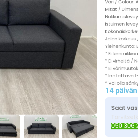
Väri / Colour: A
Mitat / Dimens
Nukkumisleveys
Istuimen levey
Kokonaiskorkeu
Jalan korkeus 
Yleinenkunto: 
* Ei lemmikkien
* Ei virheitä / 
* Ei värimuuto
* Irrotettava 
* Voi olla sän
14 päivän
Saat vas
Tarvitset
050 306