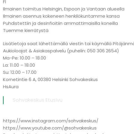
FI
Ilmainen toimitus Helsingin, Espoon ja Vantaan alueella
Ilmainen asennus kokeneen henkilökuntamme kansa
Puhdistettiin ja desinfioitiin ammattimaisilla koneilla
Tuemme kierrätystä
Lisätietoja saat lähettämällä viestin tai käymällä Pitäj
Aukioloajat & Asiakaspalvelu (puhelin: 050 306 2654)
Ma-Pe: 10.00 – 18.00
La: 11.00 – 18.00
Su: 12.00 – 17.00
Kornetintie 6 A, 00380 Helsinki Sohvakeskus
HsAura
Sohvakeskus Etusivu
https://www.instagram.com/sohvakeskus/
https://www.youtube.com/@sohvakeskus