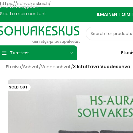
https://sohvakeskus.fi/
Skip to navigation
Skip to main content
ILMAINEN TOIMI
Etusi
Tuotteet
Etusivu
/
Sohvat
/
Vuodesohvat
/
3 Istuttava Vuodesohva
SOLD OUT