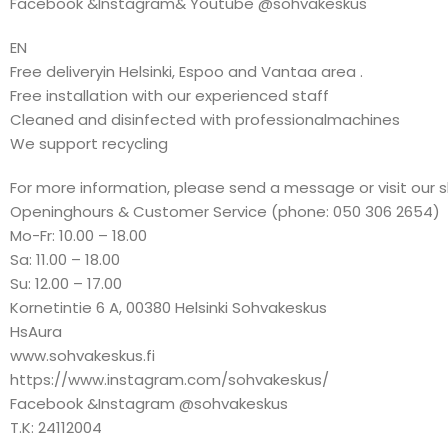
Facebook &Instagram& Youtube @sohvakeskus
EN
Free deliveryin Helsinki, Espoo and Vantaa area .
Free installation with our experienced staff
Cleaned and disinfected with professionalmachines
We support recycling
For more information, please send a message or visit our 
Openinghours & Customer Service (phone: 050 306 2654)
Mo-Fr: 10.00 – 18.00
Sa: 11.00 – 18.00
Su: 12.00 – 17.00
Kornetintie 6 A, 00380 Helsinki Sohvakeskus
HsAura
www.sohvakeskus.fi
https://www.instagram.com/sohvakeskus/
Facebook &Instagram @sohvakeskus
T.K: 24112004