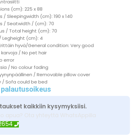
ntrasiitti
ions (cm): 225 x 88
 / Sleepingwidth (cm): 190 x 140
s / Seatwidth / (cm): 70
s / Total height (cm): 70
/ Legheight (cm): 4
Erittäin hyvä/General condition: Very good
 karvoja / No pet hair
No error
ksia / No colour fading
tyynynpäällinen / Removable pillow cover
ky / Sofa could be bed
 palautusoikeus
taukset kaikkiin kysymyksiisi.
ko apua? Ota yhteyttä WhatsAppilla
 2654