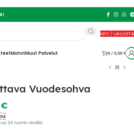
A!
MYY / LAHJOITA
tteet
Matot
Muut Palvelut
0
/
0,00
€
uttava Vuodesohva
0
€
pu
us 24 tunnin sisällä