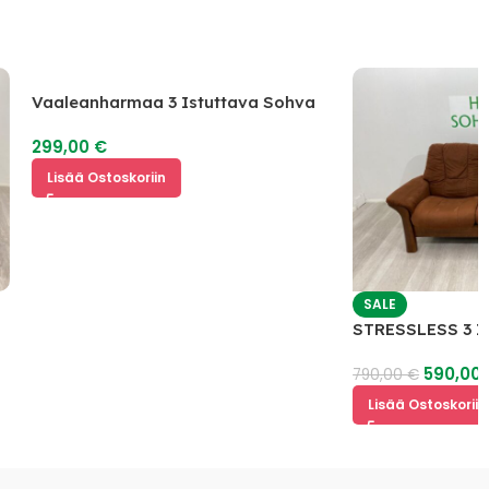
Vaaleanharmaa 3 Istuttava Sohva
299,00
€
Lisää Ostoskoriin
SALE
STRESSLESS 3 Istu
590,00
€
790,00
€
Lisää Ostoskoriin