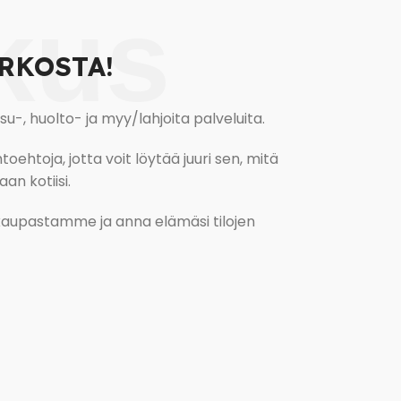
kus
RKOSTA!
, huolto- ja myy/lahjoita palveluita.
oehtoja, jotta voit löytää juuri sen, mitä
an kotiisi.
kokaupastamme ja anna elämäsi tilojen