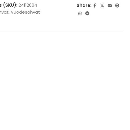
s (SKU):
24112004
Share:
hvat
,
Vuodesohvat