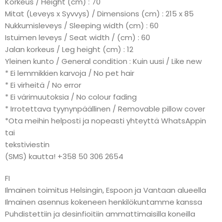
Korkeus / Height (cm) : 70
Mitat (Leveys x Syvvys) / Dimensions (cm) : 215 x 85
Nukkumisleveys / Sleeping width (cm) : 60
Istuimen leveys / Seat width / (cm) : 60
Jalan korkeus / Leg height (cm) : 12
Yleinen kunto / General condition : Kuin uusi / Like new
* Ei lemmikkien karvoja / No pet hair
* Ei virheitä / No error
* Ei värimuutoksia / No colour fading
* Irrotettava tyynynpäällinen / Removable pillow cover
*Ota meihin helposti ja nopeasti yhteyttä WhatsAppin
tai
tekstiviestin
(SMS) kautta! +358 50 306 2654
FI
Ilmainen toimitus Helsingin, Espoon ja Vantaan alueella
Ilmainen asennus kokeneen henkilökuntamme kanssa
Puhdistettiin ja desinfioitiin ammattimaisilla koneilla