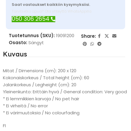
Saat vastaukset kaikkiin kysymyksiisi.
Tarvitsetko apua? Ota yhteyttä WhatsAppilla
050 306 2654
Tuotetunnus (SKU):
19091200
Share:
Osasto:
Sängyt
Kuvaus
Mitat / Dimensions (cm): 200 x 120
Kokonaiskorkeus / Total height (cm): 60
Jalankorkeus / Legheight (cm): 20
Yleinenkunto: Erittäin hyvä / General condition: Very good
* Ei lemmikkien karvoja / No pet hair
* Ei virheitä / No error
* Ei värimuutoksia / No colourfading
FI