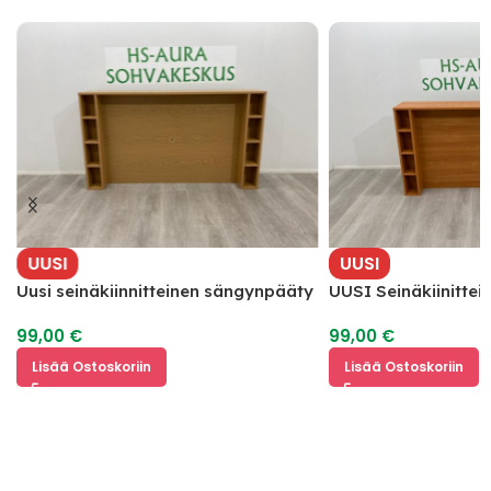
UUSI
UUSI
Uusi seinäkiinnitteinen sängynpääty
UUSI Seinäkiinitte
hyllyillä
hyllyillä
99,00
€
99,00
€
Lisää Ostoskoriin
Lisää Ostoskoriin