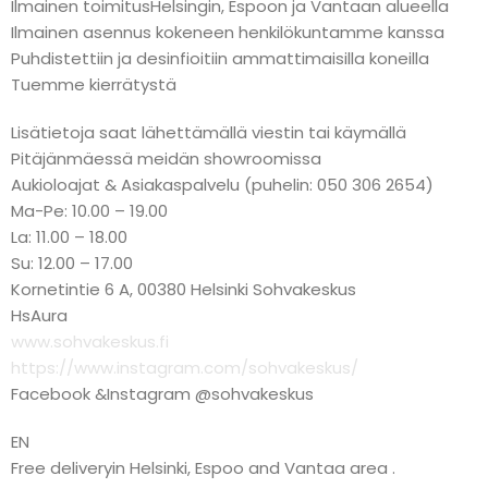
Ilmainen toimitusHelsingin, Espoon ja Vantaan alueella
Ilmainen asennus kokeneen henkilökuntamme kanssa
Puhdistettiin ja desinfioitiin ammattimaisilla koneilla
Tuemme kierrätystä
Lisätietoja saat lähettämällä viestin tai käymällä
Pitäjänmäessä meidän showroomissa
Aukioloajat & Asiakaspalvelu (puhelin: 050 306 2654)
Ma-Pe: 10.00 – 19.00
La: 11.00 – 18.00
Su: 12.00 – 17.00
Kornetintie 6 A, 00380 Helsinki Sohvakeskus
HsAura
www.sohvakeskus.fi
https://www.instagram.com/sohvakeskus/
Facebook &Instagram @sohvakeskus
EN
Free deliveryin Helsinki, Espoo and Vantaa area .