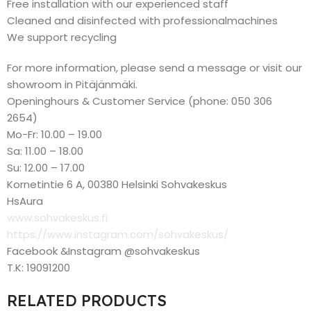
Free installation with our experienced staff
Cleaned and disinfected with professionalmachines
We support recycling
For more information, please send a message or visit our
showroom in Pitäjänmäki.
Openinghours & Customer Service (phone: 050 306
2654)
Mo-Fr: 10.00 – 19.00
Sa: 11.00 – 18.00
Su: 12.00 – 17.00
Kornetintie 6 A, 00380 Helsinki Sohvakeskus
HsAura
www.sohvakeskus.fi
https://www.instagram.com/sohvakeskus/
Facebook &Instagram @sohvakeskus
T.K: 19091200
RELATED PRODUCTS