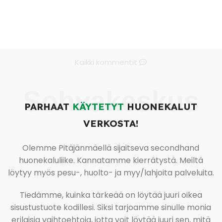
Kaikki kommentit
Sohvakeskus
PARHAAT
KÄYTETYT
HUONEKALUT
VERKOSTA!
Olemme Pitäjänmäellä sijaitseva secondhand
huonekaluliike. Kannatamme kierrätystä. Meiltä
löytyy myös pesu-, huolto- ja myy/lahjoita palveluita.
Tiedämme, kuinka tärkeää on löytää juuri oikea
sisustustuote kodillesi. Siksi tarjoamme sinulle monia
erilaisia vaihtoehtoja, jotta voit löytää juuri sen, mitä