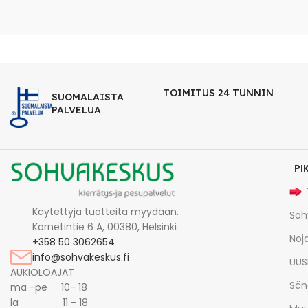
TOIMITUS 24 TUNNIN
SUOMALAISTA
PALVELUA
PI
Käytettyjä tuotteita myydään.
Soh
Kornetintie 6 A, 00380, Helsinki
Noja
+358 50 3062654
info@sohvakeskus.fi
UUS
AUKIOLOAJAT
Sän
ma -pe 10- 18
la 11 - 18