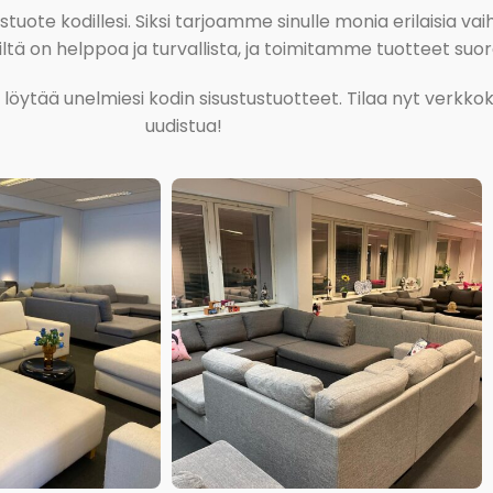
ote kodillesi. Siksi tarjoamme sinulle monia erilaisia vaiht
tä on helppoa ja turvallista, ja toimitamme tuotteet suora
ja löytää unelmiesi kodin sisustustuotteet. Tilaa nyt verk
uudistua!