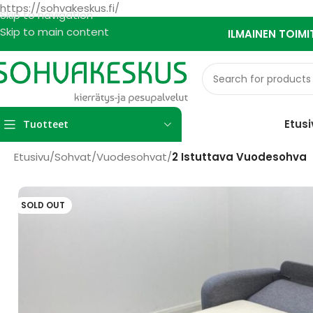
https://sohvakeskus.fi/
Skip to navigation
Skip to main content
ILMAINEN TOIMI
Etusi
Tuotteet
Etusivu
/
Sohvat
/
Vuodesohvat
/
2 Istuttava Vuodesohva
SOLD OUT