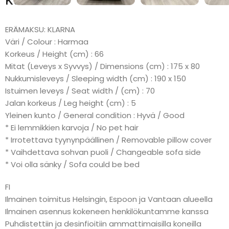
Kuvaus
ERÄMAKSU: KLARNA
Väri / Colour : Harmaa
Korkeus / Height (cm) : 66
Mitat (Leveys x Syvvys) / Dimensions (cm) : 175 x 80
Nukkumisleveys / Sleeping width (cm) : 190 x 150
Istuimen leveys / Seat width / (cm) : 70
Jalan korkeus / Leg height (cm) : 5
Yleinen kunto / General condition : Hyvä / Good
* Ei lemmikkien karvoja / No pet hair
* Irrotettava tyynynpäällinen / Removable pillow cover
* Vaihdettava sohvan puoli / Changeable sofa side
* Voi olla sänky / Sofa could be bed
FI
Ilmainen toimitus Helsingin, Espoon ja Vantaan alueella
Ilmainen asennus kokeneen henkilökuntamme kanssa
Puhdistettiin ja desinfioitiin ammattimaisilla koneilla