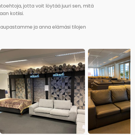
oehtoja, jotta voit löytää juuri sen, mitä
an kotiisi.
kokaupastamme ja anna elämäsi tilojen