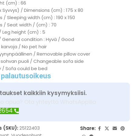
ht (cm) : 66
x Syvvys) / Dimensions (cm) : 175 x 80
 / Sleeping width (cm) : 190 x 150
s / Seat width / (cm) : 70
/ Leg height (cm) : 5
/ General condition : Hyvä / Good
 karvoja / No pet hair
tyynynpäällinen / Removable pillow cover
 sohvan puoli / Changeable sofa side
ky / Sofa could be bed
 palautusoikeus
taukset kaikkiin kysymyksiisi.
ko apua? Ota yhteyttä WhatsAppilla
 2654
s (SKU):
25122403
Share:
hvat
,
Vuodesohvat