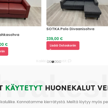
SOTKA Polo Divaanisohva
asohva
339,00
€
€
Lisää Ostoskoriin
Kaikki kommentit
hvakes
T
KÄYTETYT
HUONEKALUT VE
uliike. Kannatamme kierrätystä. Meiltä löytyy myös pesu-