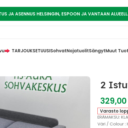
TUS JA ASENNUS HELSINGIN, ESPOON JA VANTAAN ALUEELL
vu
TARJOUKSET
UUSI
Sohvat
Nojatuolit
Sängyt
Muut Tuo
2 Ist
329,0
Varasto lop
ERÄMAKSU: KL
Väri / Colour 