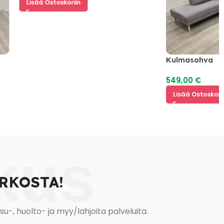
Lisää Ostoskoriin
Kulmasohva
549,00
€
Lisää Ostoskoriin
kus
RKOSTA!
, huolto- ja myy/lahjoita palveluita.