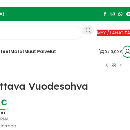
A!
MYY / LAHJOITA
tteet
Matot
Muut Palvelut
0
/
0,00
€
uttava Vuodesohva
0
€
pu
ARNA
: Harmaa