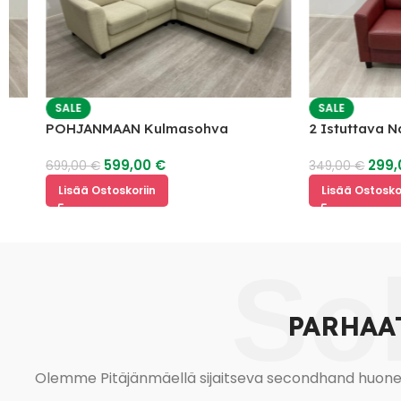
SALE
SALE
POHJANMAAN Kulmasohva
2 Istuttava Nahk
599,00
€
299,00
699,00
€
349,00
€
Lisää Ostoskoriin
Lisää Ostoskoriin
So
PARHAA
Olemme Pitäjänmäellä sijaitseva secondhand huonekal