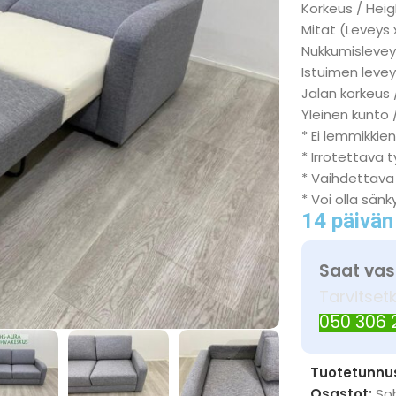
Korkeus / Heig
Mitat (Leveys 
Nukkumisleveys
Istuimen levey
Jalan korkeus 
Yleinen kunto 
* Ei lemmikkien
* Irrotettava 
* Vaihdettava
* Voi olla sän
14 päivän
Saat vas
Tarvitset
050 306
Tuotetunnu
Osastot:
So