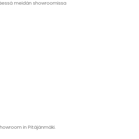
änmäessä meidän showroomissa
showroom in Pitäjänmäki.