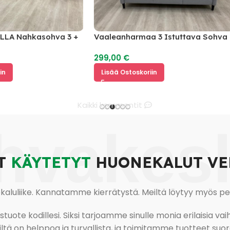
 Nahkasohva 3 +
Vaaleanharmaa 3 Istuttava Sohva
299,00
€
Lisää Ostoskoriin
Kaikki kommentit
hvakes
T
KÄYTETYT
HUONEKALUT VE
uliike. Kannatamme kierrätystä. Meiltä löytyy myös pesu-
ote kodillesi. Siksi tarjoamme sinulle monia erilaisia vaiht
tä on helppoa ja turvallista, ja toimitamme tuotteet suora