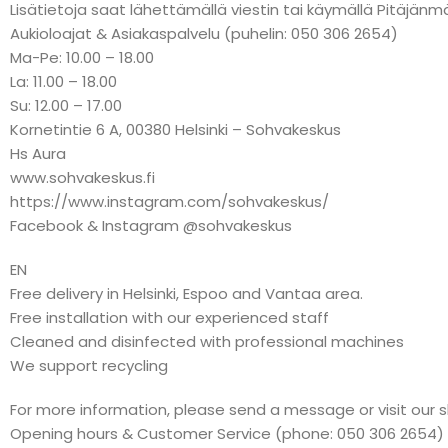
Lisätietoja saat lähettämällä viestin tai käymällä Pitäj
Aukioloajat & Asiakaspalvelu (puhelin: 050 306 2654)
Ma-Pe: 10.00 – 18.00
La: 11.00 – 18.00
Su: 12.00 – 17.00
Kornetintie 6 A, 00380 Helsinki – Sohvakeskus
Hs Aura
www.sohvakeskus.fi
https://www.instagram.com/sohvakeskus/
Facebook & Instagram @sohvakeskus
EN
Free delivery in Helsinki, Espoo and Vantaa area.
Free installation with our experienced staff
Cleaned and disinfected with professional machines
We support recycling
For more information, please send a message or visit our 
Opening hours & Customer Service (phone: 050 306 2654)