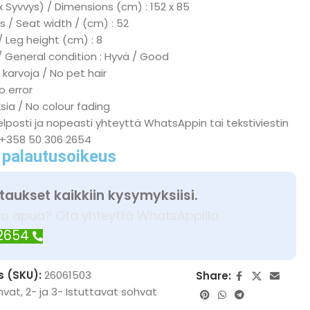
x Syvvys) / Dimensions (cm) : 152 x 85
s / Seat width / (cm) : 52
/ Leg height (cm) : 8
/ General condition : Hyvä / Good
 karvoja / No pet hair
No error
ksia / No colour fading
lposti ja nopeasti yhteyttä WhatsAppin tai tekstiviestin
 +358 50 306 2654
 palautusoikeus
taukset kaikkiin kysymyksiisi.
ko apua? Ota yhteyttä WhatsAppilla
 2654
s (SKU):
26061503
Share:
hvat
,
2- ja 3- Istuttavat sohvat