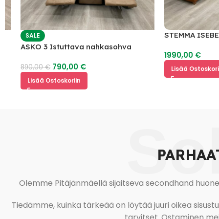
STEMMA ISEBELLA
SALE
2
ASKO 3 Istuttava nahkasohva
1990,00
€
mekanismilla
790,00
€
890,00
€
Lisää Ostoskoriin
Lisää Ostoskoriin
So
PARHAA
Olemme Pitäjänmäellä sijaitseva secondhand huonekal
Tiedämme, kuinka tärkeää on löytää juuri oikea sisustustu
tarvitset. Ostaminen meil