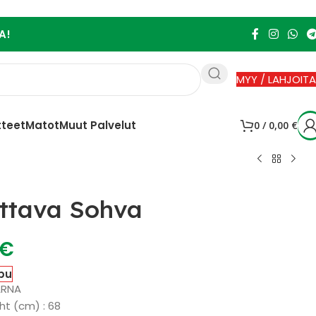
A!
MYY / LAHJOITA
tteet
Matot
Muut Palvelut
0
/
0,00
€
uttava Sohva
€
pu
ARNA
ht (cm) : 68