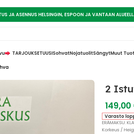
TUS JA ASENNUS HELSINGIN, ESPOON JA VANTAAN ALUEELL
vu
TARJOUKSET
UUSI
Sohvat
Nojatuolit
Sängyt
Muut Tuo
ohva
2 Ist
149,00
Varasto lop
ERÄMAKSU: KL
Korkeus / Heig