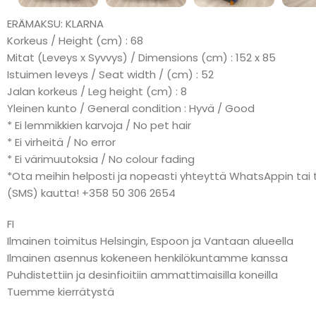
ERÄMAKSU: KLARNA
Korkeus / Height (cm) : 68
Mitat (Leveys x Syvvys) / Dimensions (cm) : 152 x 85
Istuimen leveys / Seat width / (cm) : 52
Jalan korkeus / Leg height (cm) : 8
Yleinen kunto / General condition : Hyvä / Good
* Ei lemmikkien karvoja / No pet hair
* Ei virheitä / No error
* Ei värimuutoksia / No colour fading
*Ota meihin helposti ja nopeasti yhteyttä WhatsAppin tai t
(SMS) kautta! +358 50 306 2654
FI
Ilmainen toimitus Helsingin, Espoon ja Vantaan alueella
Ilmainen asennus kokeneen henkilökuntamme kanssa
Puhdistettiin ja desinfioitiin ammattimaisilla koneilla
Tuemme kierrätystä