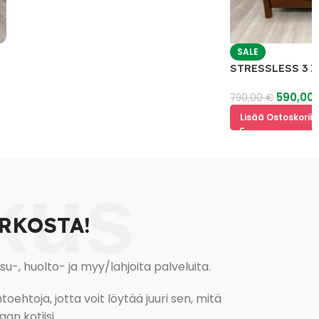
SALE
STRESSLESS 3 Istu
590,00
€
790,00
€
Lisää Ostoskoriin
kus
RKOSTA!
, huolto- ja myy/lahjoita palveluita.
oehtoja, jotta voit löytää juuri sen, mitä
an kotiisi.