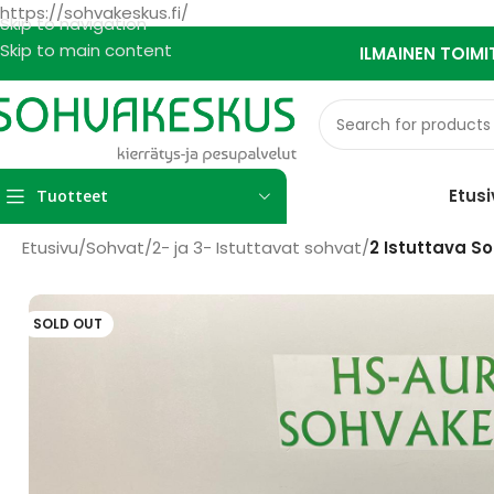
https://sohvakeskus.fi/
Skip to navigation
Skip to main content
ILMAINEN TOIMI
Etusi
Tuotteet
Etusivu
/
Sohvat
/
2- ja 3- Istuttavat sohvat
/
2 Istuttava S
SOLD OUT