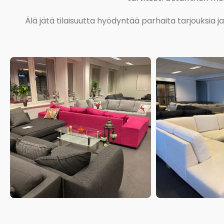
Älä jätä tilaisuutta hyödyntää parhaita tarjouksia 