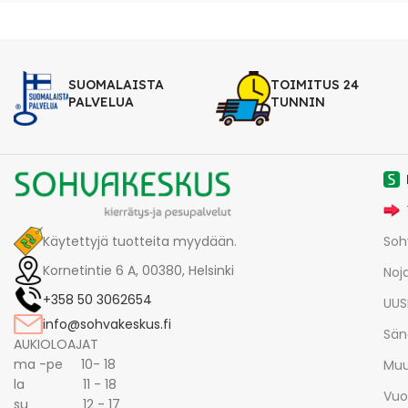
SUOMALAISTA
TOIMITUS 24
PALVELUA
TUNNIN
Käytettyjä tuotteita myydään.
Soh
Kornetintie 6 A, 00380, Helsinki
Noja
+358 50 3062654
UUS
info@sohvakeskus.fi
Sän
AUKIOLOAJAT
ma -pe 10- 18
Muu
la 11 - 18
Vuo
su 12 - 17