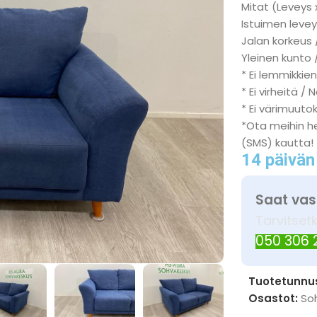
Mitat (Leveys 
Istuimen levey
Jalan korkeus 
Yleinen kunto 
* Ei lemmikkien
* Ei virheitä / 
* Ei värimuuto
*Ota meihin he
(SMS) kautta!
14 päivän
Saat vas
Tarvitset
050 306
Tuotetunnu
Osastot:
So