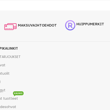
HUIPPUMERKIT
MAKSUVAIHTOEHDOT
PIKALINKIT
TARJOUKSET
vat
tuolit
I
gyt
KAUNIS
t tuotteet
desohvat