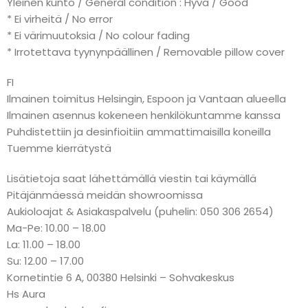
Yleinen kunto / General condition : Hyvä / Good
* Ei virheitä / No error
* Ei värimuutoksia / No colour fading
* Irrotettava tyynynpäällinen / Removable pillow cover
FI
Ilmainen toimitus Helsingin, Espoon ja Vantaan alueella
Ilmainen asennus kokeneen henkilökuntamme kanssa
Puhdistettiin ja desinfioitiin ammattimaisilla koneilla
Tuemme kierrätystä
Lisätietoja saat lähettämällä viestin tai käymällä
Pitäjänmäessä meidän showroomissa
Aukioloajat & Asiakaspalvelu (puhelin: 050 306 2654)
Ma-Pe: 10.00 – 18.00
La: 11.00 – 18.00
Su: 12.00 – 17.00
Kornetintie 6 A, 00380 Helsinki – Sohvakeskus
Hs Aura