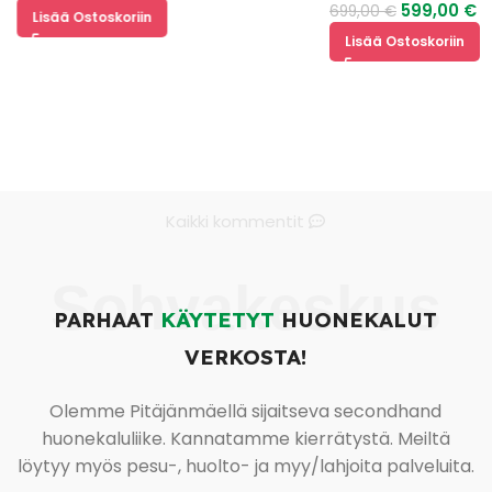
599,00
€
699,00
€
Lisää Ostoskoriin
Lisää Ostoskoriin
Kaikki kommentit
Sohvakeskus
PARHAAT
KÄYTETYT
HUONEKALUT
VERKOSTA!
Olemme Pitäjänmäellä sijaitseva secondhand
huonekaluliike. Kannatamme kierrätystä. Meiltä
löytyy myös pesu-, huolto- ja myy/lahjoita palveluita.