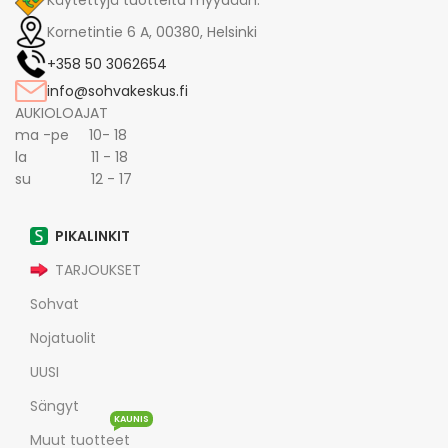
Käytettyjä tuotteita myydään.
Kornetintie 6 A, 00380, Helsinki
+358 50 3062654
info@sohvakeskus.fi
AUKIOLOAJAT
ma -pe 10- 18
la 11 - 18
su 12 - 17
PIKALINKIT
TARJOUKSET
Sohvat
Nojatuolit
UUSI
Sängyt
KAUNIS
Muut tuotteet