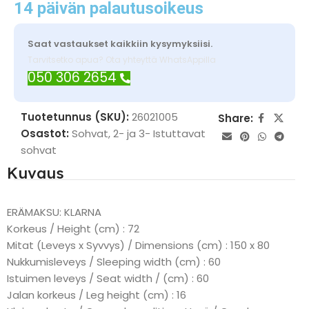
14 päivän palautusoikeus
Saat vastaukset kaikkiin kysymyksiisi.
Tarvitsetko apua? Ota yhteyttä WhatsAppilla
050 306 2654
Tuotetunnus (SKU):
26021005
Share:
Osastot:
Sohvat
,
2- ja 3- Istuttavat
sohvat
Kuvaus
ERÄMAKSU: KLARNA
Korkeus / Height (cm) : 72
Mitat (Leveys x Syvvys) / Dimensions (cm) : 150 x 80
Nukkumisleveys / Sleeping width (cm) : 60
Istuimen leveys / Seat width / (cm) : 60
Jalan korkeus / Leg height (cm) : 16