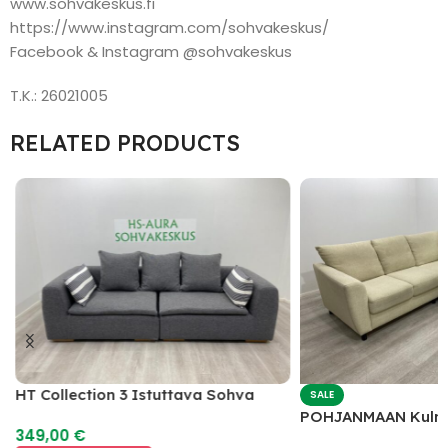
www.sohvakeskus.fi
https://www.instagram.com/sohvakeskus/
Facebook & Instagram @sohvakeskus
T.K.: 26021005
RELATED PRODUCTS
HT Collection 3 Istuttava Sohva
SALE
POHJANMAAN Kulm
349,00
€