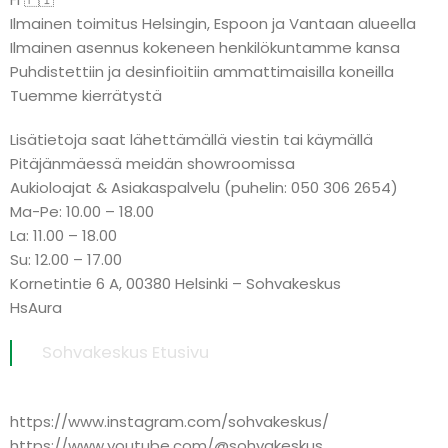
Ilmainen toimitus Helsingin, Espoon ja Vantaan alueella
Ilmainen asennus kokeneen henkilökuntamme kansa
Puhdistettiin ja desinfioitiin ammattimaisilla koneilla
Tuemme kierrätystä
Lisätietoja saat lähettämällä viestin tai käymällä
Pitäjänmäessä meidän showroomissa
Aukioloajat & Asiakaspalvelu (puhelin: 050 306 2654)
Ma-Pe: 10.00 – 18.00
La: 11.00 – 18.00
Su: 12.00 – 17.00
Kornetintie 6 A, 00380 Helsinki – Sohvakeskus
HsAura
Sohvakeskus Etusivu
https://www.instagram.com/sohvakeskus/
https://www.youtube.com/@sohvakeskus