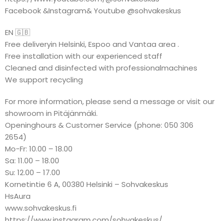
Facebook &Instagram& Youtube @sohvakeskus
EN 🇬🇧
Free deliveryin Helsinki, Espoo and Vantaa area .
Free installation with our experienced staff
Cleaned and disinfected with professionalmachines
We support recycling
For more information, please send a message or visit our
showroom in Pitäjänmäki.
Openinghours & Customer Service (phone: 050 306
2654)
Mo-Fr: 10.00 – 18.00
Sa: 11.00 – 18.00
Su: 12.00 – 17.00
Kornetintie 6 A, 00380 Helsinki – Sohvakeskus
HsAura
www.sohvakeskus.fi
https://www.instagram.com/sohvakeskus/