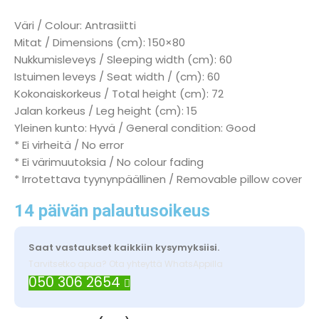
Väri / Colour: Antrasiitti
Mitat / Dimensions (cm): 150×80
Nukkumisleveys / Sleeping width (cm): 60
Istuimen leveys / Seat width / (cm): 60
Kokonaiskorkeus / Total height (cm): 72
Jalan korkeus / Leg height (cm): 15
Yleinen kunto: Hyvä / General condition: Good
* Ei virheitä / No error
* Ei värimuutoksia / No colour fading
* Irrotettava tyynynpäällinen / Removable pillow cover
14 päivän palautusoikeus
Saat vastaukset kaikkiin kysymyksiisi.
Tarvitsetko apua? Ota yhteyttä WhatsAppilla
050 306 2654