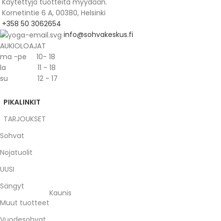
Käytettyjä tuotteita myydään.
Kornetintie 6 A, 00380, Helsinki
+358 50 3062654
info@sohvakeskus.fi
AUKIOLOAJAT
ma -pe 10- 18
la 11 - 18
su 12 - 17
PIKALINKIT
TARJOUKSET
Sohvat
Nojatuolit
UUSI
Sängyt
Kaunis
Muut tuotteet
Vuodesohvat