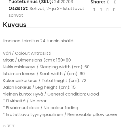
Tuotetunnus (SKU):
24120703
Share:
Osastot:
Sohvat
,
2- ja 3- Istuttavat
sohvat
Kuvaus
Ilmainen toimitus 24 tunnin sisällä
Väri / Colour: Antrasiitti
Mitat / Dimensions (cm): 150×80
Nukkumisleveys / Sleeping width (cm): 60
Istuimen leveys / Seat width / (cm): 60
Kokonaiskorkeus / Total height (cm): 72
Jalan korkeus / Leg height (cm): 15
Yleinen kunto: Hyvä / General condition: Good
* Ei virheitä / No error
* Ei värimuutoksia / No colour fading
* Irrotettava tyynynpäällinen / Removable pillow cover
FI 🇫🇮