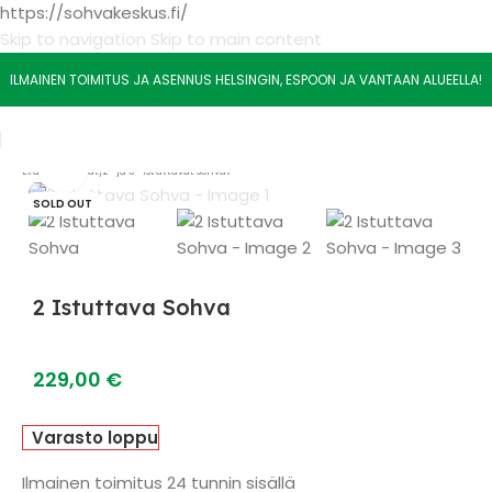
https://sohvakeskus.fi/
Skip to navigation
Skip to main content
ILMAINEN TOIMITUS JA ASENNUS HELSINGIN, ESPOON JA VANTAAN ALUEELLA!
Watch video
Etusivu
/
Sohvat
/
2- ja 3- Istuttavat sohvat
SOLD OUT
2 Istuttava Sohva
229,00
€
Varasto loppu
Ilmainen toimitus 24 tunnin sisällä