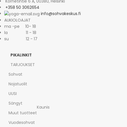
Kornetintie 6 A, 00380, Helsinki
+358 50 3062654
info@sohvakeskus.fi
AUKIOLOAJAT
ma -pe 10- 18
la 11 - 18
su 12 - 17
PIKALINKIT
TARJOUKSET
Sohvat
Nojatuolit
UUSI
Sängyt
Kaunis
Muut tuotteet
Vuodesohvat