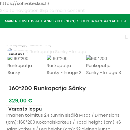
https://sohvakeskus.fi/
Skip to navigation
Skip to main content
ILMAINEN TOIMITUS JA ASENNUS HELSINGIN, ESPOON JA VANTAAN ALUEELLA!
Etusivu
/
Sängyt
/
160x200 cm Sänky
SOLD OUT
160*200 Runkopatja Sänky
329,00
€
Varasto loppu
Ilmainen toimitus 24 tunnin sisällä Mitat / Dimensions
(cm): 160*200 Kokonaiskorkeus / Total height (cm):46
Jalan korkeus / Leg height (cm): 22 Yleinen kunto: