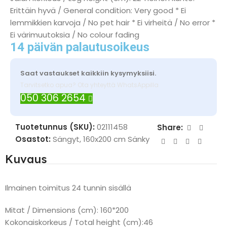
Erittäin hyvä / General condition: Very good * Ei
lemmikkien karvoja / No pet hair * Ei virheitä / No error *
Ei värimuutoksia / No colour fading
14 päivän palautusoikeus
Saat vastaukset kaikkiin kysymyksiisi.
Tarvitsetko apua? Ota yhteyttä WhatsAppilla
050 306 2654
Tuotetunnus (SKU):
02111458
Share:
Osastot:
Sängyt
,
160x200 cm Sänky
Kuvaus
Ilmainen toimitus 24 tunnin sisällä
Mitat / Dimensions (cm): 160*200
Kokonaiskorkeus / Total height (cm):46