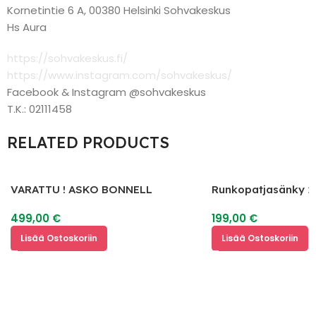
Kornetintie 6 A, 00380 Helsinki Sohvakeskus
Hs Aura
https://sohvakeskus.fi/
https://www.instagram.com/sohvakeskus/
Facebook & Instagram @sohvakeskus
T.K.: 02111458
RELATED PRODUCTS
VARATTU ! ASKO BONNELL
Runkopatjasänky 2
Jenkkisänky+Petauspatja 200×160
499,00
€
199,00
€
Lisää Ostoskoriin
Lisää Ostoskoriin