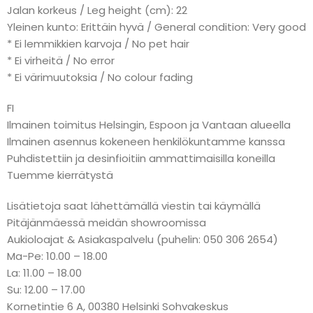
Jalan korkeus / Leg height (cm): 22
Yleinen kunto: Erittäin hyvä / General condition: Very good
* Ei lemmikkien karvoja / No pet hair
* Ei virheitä / No error
* Ei värimuutoksia / No colour fading
FI
Ilmainen toimitus Helsingin, Espoon ja Vantaan alueella
Ilmainen asennus kokeneen henkilökuntamme kanssa
Puhdistettiin ja desinfioitiin ammattimaisilla koneilla
Tuemme kierrätystä
Lisätietoja saat lähettämällä viestin tai käymällä
Pitäjänmäessä meidän showroomissa
Aukioloajat & Asiakaspalvelu (puhelin: 050 306 2654)
Ma-Pe: 10.00 – 18.00
La: 11.00 – 18.00
Su: 12.00 – 17.00
Kornetintie 6 A, 00380 Helsinki Sohvakeskus