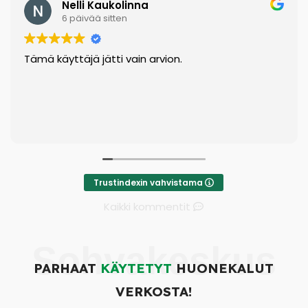
Nelli Kaukolinna
6 päivää sitten
Tämä käyttäjä jätti vain arvion.
Trustindexin vahvistama
Kaikki kommentit
Sohvakeskus
PARHAAT
KÄYTETYT
HUONEKALUT
VERKOSTA!