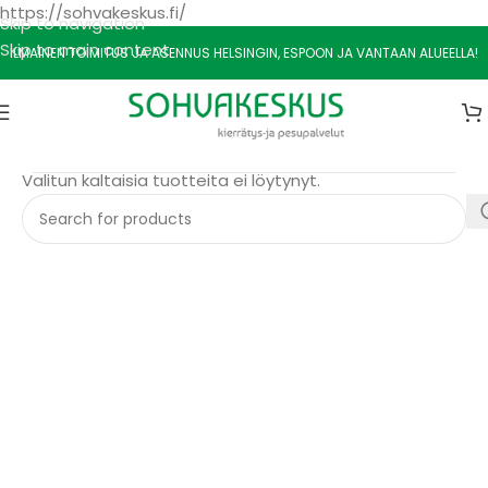
https://sohvakeskus.fi/
Skip to navigation
Skip to main content
ILMAINEN TOIMITUS JA ASENNUS HELSINGIN, ESPOON JA VANTAAN ALUEELLA!
Etusivu
/
Matot
/
Silk Road
Valitun kaltaisia tuotteita ei löytynyt.