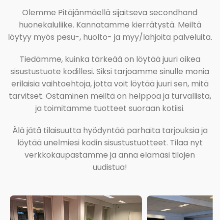
Olemme Pitäjänmäellä sijaitseva secondhand
huonekaluliike. Kannatamme kierrätystä. Meiltä
löytyy myös pesu-, huolto- ja myy/lahjoita palveluita.
Tiedämme, kuinka tärkeää on löytää juuri oikea
sisustustuote kodillesi. Siksi tarjoamme sinulle monia
erilaisia vaihtoehtoja, jotta voit löytää juuri sen, mitä
tarvitset. Ostaminen meiltä on helppoa ja turvallista,
ja toimitamme tuotteet suoraan kotiisi.
Älä jätä tilaisuutta hyödyntää parhaita tarjouksia ja
löytää unelmiesi kodin sisustustuotteet. Tilaa nyt
verkkokaupastamme ja anna elämäsi tilojen
uudistua!